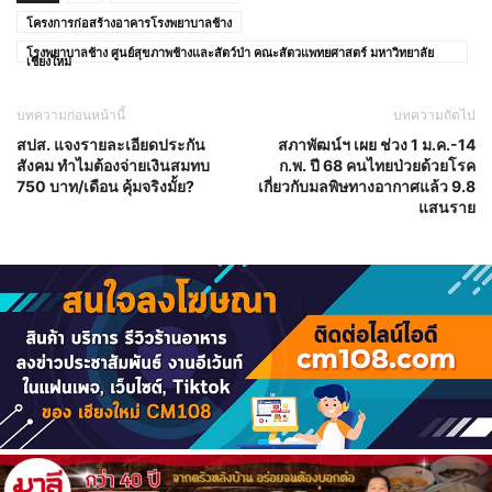
โครงการก่อสร้างอาคารโรงพยาบาลช้าง
โรงพยาบาลช้าง ศูนย์สุขภาพช้างและสัตว์ป่า คณะสัตวแพทยศาสตร์ มหาวิทยาลัย
เชียงใหม่
บทความก่อนหน้านี้
บทความถัดไป
สปส. แจงรายละเอียดประกัน
สภาพัฒน์ฯ เผย ช่วง 1 ม.ค.-14
สังคม ทำไมต้องจ่ายเงินสมทบ
ก.พ. ปี 68 คนไทยป่วยด้วยโรค
750 บาท/เดือน คุ้มจริงมั้ย?
เกี่ยวกับมลพิษทางอากาศแล้ว 9.8
แสนราย