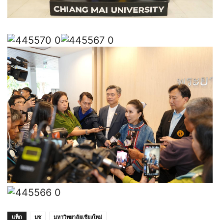
แท็ก
มช
มหาวิทยาลัยเชียงใหม่