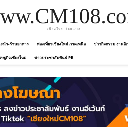
ww.CM108.c
เชียงใหม่ ร้อยแปด
แนะนำ-ร้านอาหาร
ท่องเที่ยวเชียงใหม่ ภาคเหนือ
ข่าวกิจกรรม งานอีเ
รษฐกิจเชียงใหม่
ข่าวประชาสัมพันธ์ PR