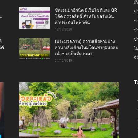
เ
ชัดเจนมาอีกนิด มีเว็บไซต์และ QR
ข่
น
โค้ด ตรวจสิทธิ์ สำหรับขอรับเงิน
ข่
ค่าประกันไฟฟ้าคืน
18/03/2020
ข่
ข่
่
(ประมวลภาพ) ความเสียหายบาง
569
ส่วน หลังเชียงใหม่โดนพายุฝนถล่ม
ไม
เมื่อช่วงเย็นที่ผ่านมา
รี
04/10/2019
T