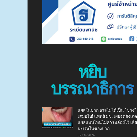
หยิบ
บรรณาธิการ
แผลในปาก อาจไม่ได้เป็น “ขาง”
เสมอไป! แพทย์ มช. เผยจุดสังเกต
แผลแบบไหนไม่ควรปล่อยไว้ เสี่
มะเร็งในช่องปาก
07/08/2026