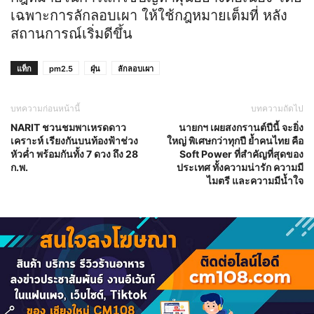
เฉพาะการลักลอบเผา ให้ใช้กฎหมายเต็มที่ หลัง
สถานการณ์เริ่มดีขึ้น
แท็ก
pm2.5
ฝุ่น
ลักลอบเผา
บทความก่อนหน้านี้
บทความถัดไป
NARIT ชวนชมพาเหรดดาว
นายกฯ เผยสงกรานต์ปีนี้ จะยิ่ง
เคราะห์ เรียงกันบนท้องฟ้าช่วง
ใหญ่ พิเศษกว่าทุกปี ย้ำคนไทย คือ
หัวค่ำ พร้อมกันทั้ง 7 ดวง ถึง 28
Soft Power ที่สำคัญที่สุดของ
ก.พ.
ประเทศ ทั้งความน่ารัก ความมี
ไมตรี และความมีน้ำใจ