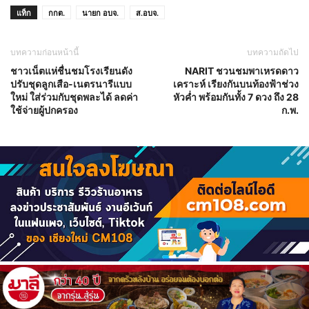
แท็ก
กกต.
นายก อบจ.
ส.อบจ.
บทความก่อนหน้านี้
บทความถัดไป
ชาวเน็ตแห่ชื่นชมโรงเรียนดัง
NARIT ชวนชมพาเหรดดาว
ปรับชุดลูกเสือ-เนตรนารีแบบ
เคราะห์ เรียงกันบนท้องฟ้าช่วง
ใหม่ ใส่ร่วมกับชุดพละได้ ลดค่า
หัวค่ำ พร้อมกันทั้ง 7 ดวง ถึง 28
ใช้จ่ายผู้ปกครอง
ก.พ.