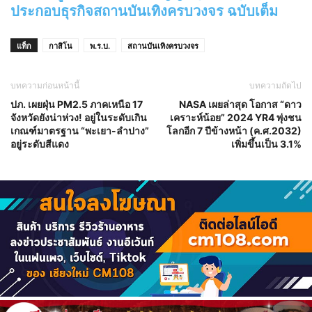
ประกอบธุรกิจสถานบันเทิงครบวงจร ฉบับเต็ม
แท็ก
กาสิโน
พ.ร.บ.
สถานบันเทิงครบวงจร
บทความก่อนหน้านี้
บทความถัดไป
ปภ. เผยฝุ่น PM2.5 ภาคเหนือ 17
NASA เผยล่าสุด โอกาส “ดาว
จังหวัดยังน่าห่วง! อยู่ในระดับเกิน
เคราะห์น้อย” 2024 YR4 พุ่งชน
เกณฑ์มาตรฐาน “พะเยา-ลำปาง”
โลกอีก 7 ปีข้างหน้า (ค.ศ.2032)
อยู่ระดับสีแดง
เพิ่มขึ้นเป็น 3.1%