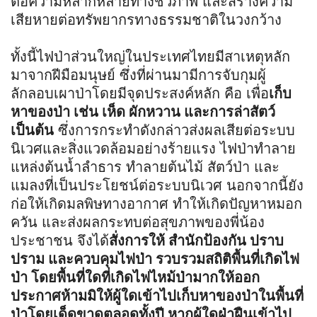
ต่อความหลากหลายทางชีวภาพ และสร้างความ
เสียหายต่อทรัพยากรทางธรรมชาติในวงกว้าง
ทั้งนี้ไฟป่าส่วนใหญ่ในประเทศไทยมีสาเหตุหลัก
มาจากฝีมือมนุษย์ ซึ่งที่ผ่านมามีการจับกุมผู้
ลักลอบเผาป่าโดยมีจุดประสงค์หลัก คือ เพื่อ
เก็บ
หาของป่า เช่น เห็ด ผักหวาน และการล่าสัตว์
เป็นต้น
ซึ่งการกระทำดังกล่าวส่งผลเสียต่อระบบ
นิเวศและสิ่งแวดล้อมอย่างร้ายแรง ไฟป่าทำลาย
แหล่งต้นน้ำลำธาร ทำลายต้นไม้ สัตว์ป่า และ
แมลงที่เป็นประโยชน์ต่อระบบนิเวศ นอกจากนี้ยัง
ก่อให้เกิดมลพิษทางอากาศ ทำให้เกิดปัญหาหมอก
ควัน และส่งผลกระทบต่อสุขภาพของพี่น้อง
ประชาชน จึงได้
สั่งการให้ สำนักป้องกัน ปราบ
ปราม และควบคุมไฟป่า รวบรวมสถิติพื้นที่เกิดไฟ
ป่า โดยพื้นที่ใดที่เกิดไฟไหม้ป่ามากให้ออก
ประกาศห้ามมิให้ผู้ใดเข้าไปเก็บหาของป่าในพื้นที่
ป่าโดยเด็ดขาดตลอดทั้งปี หากผู้ใดฝ่าฝืนเข้าไป