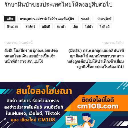
รักษาผืนป่าของประเทศไทยให้คงอยู่สืบต่อไป
แท็ก
กรมอุทยานแห่งชาติ สัตว์ป่า และพันธุ์พืช
ของป่า
ป่าอนุรักษ์
ผักหวาน
ล่าสัตว์
อธิบดี
เผาป่า
เห็ด
ไฟป่า
ไฟไหม้
บทความก่อนหน้านี้
บทความถัดไป
ยังมี! โผล่อีกราย ผู้กองปอยเปรต
(มีคลิป) ดร.ธนกฤต เผยคลิปนาที
หลอกโอนเงิน แอบอ้างเป็นเจ้า
ญาติคนไข้ ตบหน้าพยาบาลสาว
หน้าที่ตำรวจ สภ.แม่โจ้
หลังถูกเตือนไม่ให้นำเด็กเข้าเยี่ยม
ญาติเชื้อลงปอดในห้อง ICU