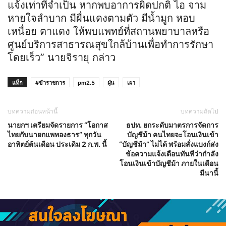
แจ้งเท่าที่จำเป็น หากพบอาการผิดปกติ ไอ จาม
หายใจลำบาก มีผื่นแดงตามตัว มีน้ำมูก หอบ
เหนื่อย ตาแดง ให้พบแพทย์ที่สถานพยาบาลหรือ
ศูนย์บริการสาธารณสุขใกล้บ้านเพื่อทำการรักษา
โดยเร็ว” นายจิรายุ กล่าว
แท็ก
#ข้าราชการ
pm2.5
ฝุ่น
เผา
บทความก่อนหน้านี้
บทความถัดไป
นายกฯ เตรียมจัดรายการ “โอกาส
ธปท. ยกระดับมาตรการจัดการ
ไทยกับนายกแพทองธาร” ทุกวัน
บัญชีม้า คนไทยจะโอนเงินเข้า
อาทิตย์ต้นเดือน ประเดิม 2 ก.พ. นี้
“บัญชีม้า” ไม่ได้ พร้อมสั่งแบงก์ส่ง
ข้อความแจ้งเตือนทันทีว่ากำลัง
โอนเงินเข้าบัญชีม้า ภายในเดือน
มีนานี้