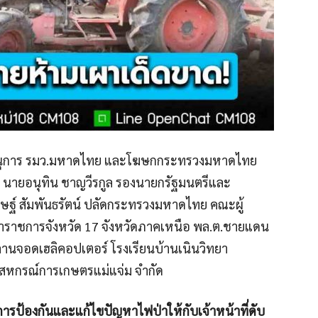
เลขานุการ รมว.มหาดไทย และโฆษกกระทรวงมหาดไทย
0 น. นายอนุทิน ชาญวีรกูล รองนายกรัฐมนตรีและ
ฐ์ สัมพันธรัตน์ ปลัดกระทรวงมหาดไทย คณะผู้
่าราชการจังหวัด 17 จังหวัดภาคเหนือ พล.ต.ชายแดน
ลานจอดเฮลิคอปเตอร์ โรงเรียนบ้านเนินวิทยา
ังสหกรณ์การเกษตรแม่แจ่ม จำกัด
ป้องกันและแก้ไขปัญหาไฟป่าให้กับเจ้าหน้าที่ดับ