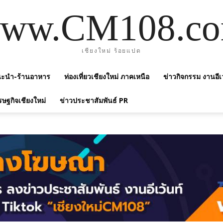
ww.CM108.c
เชียงใหม่ ร้อยแปด
แนะนำ-ร้านอาหาร
ท่องเที่ยวเชียงใหม่ ภาคเหนือ
ข่าวกิจกรรม งานอีเ
รษฐกิจเชียงใหม่
ข่าวประชาสัมพันธ์ PR