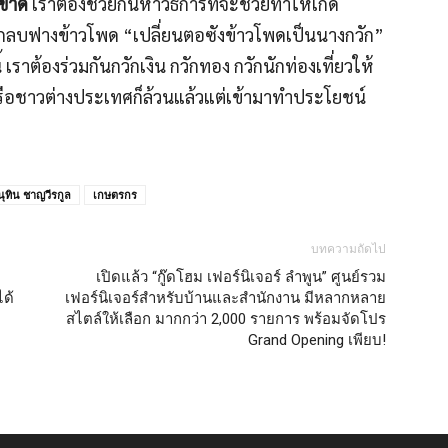
ดขาด
เราต้องช่วยกันหาวิธีการที่จะช่วยทำให้เกิด
ไถกลบฟางข้าวโพด “เปลี่ยนตอซังข้าวโพดเป็นนางกวัก”
าต้องร่วมกันกวักเงิน กวักทอง กวักนักท่องเที่ยวให้
หรือชาวต่างประเทศก็ล้วนแล้วแต่เข้ามาทำประโยชน์
นุทิน ชาญวีรกูล
เกษตรกร
บทความถัดไป
เปิดแล้ว “กู๊ดโฮม เฟอร์นิเจอร์ ลำพูน” ศูนย์รวม
ได้
เฟอร์นิเจอร์สำหรับบ้านและสำนักงาน มีหลากหลาย
สไตล์ให้เลือก มากกว่า 2,000 รายการ พร้อมจัดโปร
Grand Opening เพียบ!