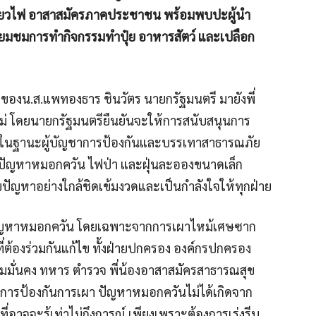
ยี่ยวไฟ อาสาสมัครภาคประชาชน พร้อมพบปะผู้นำ
่ยมชมการทำกิจกรรมทำปุ๋ย อาหารสัตว์ และเปลือก
ยของน.ส.แพทองธาร ชินวัตร นายกรัฐมนตรี มายังพี่
่ โดยนายกรัฐมนตรียืนยันจะให้การสนับสนุนการ
ยในฐานะผู้บัญชาการป้องกันและบรรเทาสาธารณภัย
้ไขปัญหาหมอกควัน ไฟป่า และฝุ่นละอองขนาดเล็ก
ปัญหาอย่างใกล้ชิดเข้มงวดและเป็นกำลังใจให้ทุกฝ่าย
า ปัญหาหมอกควัน โดยเฉพาะจากการเผาไหม้เศษซาก
ต้องร่วมกันแก้ไข ทั้งฝ่ายปกครอง องค์กรปกครอง
ามมั่นคง ทหาร ตำรวจ พี่น้องอาสาสมัครสาธารณสุข
ัติการป้องกันการเผา ปัญหาหมอกควันไม่ได้เกิดจาก
อาจจะรู้เท่าไม่ถึงการณ์ เพียงเพราะต้องการเร่งรีบ