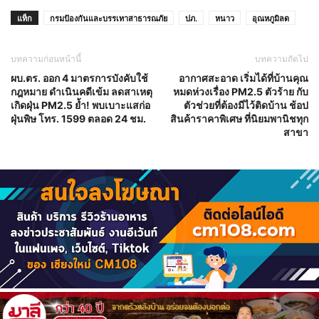
แท็ก
กรมป้องกันและบรรเทาสาธารณภัย
ปภ.
หนาว
อุณหภูมิลด
บทความก่อนหน้านี้
บทความถัดไป
ผบ.ตร. ออก 4 มาตรการบังคับใช้
อากาศสะอาด เริ่มได้ที่บ้านคุณ
กฎหมาย ดำเนินคดีเข้ม ลดสาเหตุ
หมดห่วงเรื่อง PM2.5 ตัวร้าย กับ
เกิดฝุ่น PM2.5 ย้ำ! พบเบาะแสก่อ
ตัวช่วยที่ต้องมีไว้ติดบ้าน ช้อป
ฝุ่นพิษ โทร. 1599 ตลอด 24 ชม.
สินค้าราคาพิเศษ ที่นิยมพานิชทุก
สาขา