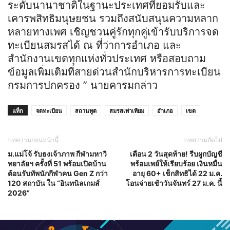
ระดับนานาชาติในฐานะประเทศที่ยอมรับและ
เคารพสิทธิมนุษยชน รวมถึงสนับสนุนความหลาก
หลายทางเพศ เชิญชวนคู่รักทุกคู่เข้ารับบริการจด
ทะเบียนสมรสได้ ณ ที่ว่าการอำเภอ และ
สำนักงานเขตทุกแห่งทั่วประเทศ หรือสอบถาม
ข้อมูลเพิ่มเติมที่สายด่วนสำนักบริหารการทะเบียน
กรมการปกครอง ” นายคารมกล่าว
แท็ก
จดทะเบียน
สถานทูต
สมรสเท่าเทียม
อำเภอ
เขต
บทความก่อนหน้านี้
บทความถัดไป
ม.แม่โจ้ รับธงเจ้าภาพ กีฬามหาวิ
เตือน 2 วันสุดท้าย! รีบผูกบัญชี
ทยาลัยฯ ครั้งที่ 51 พร้อมเปิดบ้าน
พร้อมเพย์ให้เรียบร้อย เงินหมื่น
ต้อนรับทัพนักกีฬาคน Gen Z กว่า
อายุ 60+ เช็กสิทธิได้ 22 ม.ค.
120 สถาบัน ใน “อินทนิลเกมส์
โอนจ่ายเช้าวันจันทร์ 27 ม.ค. นี้
2026”