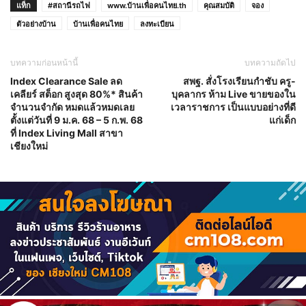
แท็ก
#สถานีรถไฟ
www.บ้านเพื่อคนไทย.th
คุณสมบัติ
จอง
ตัวอย่างบ้าน
บ้านเพื่อคนไทย
ลงทะเบียน
บทความก่อนหน้านี้
บทความถัดไป
Index Clearance Sale ลด
สพฐ. สั่งโรงเรียนกำชับ ครู-
เคลียร์ สต็อก สูงสุด 80%* สินค้า
บุคลากร ห้าม Live ขายของใน
จำนวนจำกัด หมดแล้วหมดเลย
เวลาราชการ เป็นแบบอย่างที่ดี
ตั้งแต่วันที่ 9 ม.ค. 68 – 5 ก.พ. 68
แก่เด็ก
ที่ Index Living Mall สาขา
เชียงใหม่