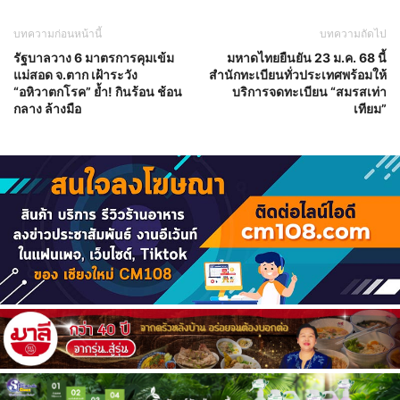
บทความก่อนหน้านี้
บทความถัดไป
รัฐบาลวาง 6 มาตรการคุมเข้ม
มหาดไทยยืนยัน 23 ม.ค. 68 นี้
แม่สอด จ.ตาก เฝ้าระวัง
สำนักทะเบียนทั่วประเทศพร้อมให้
“อหิวาตกโรค” ย้ำ! กินร้อน ช้อน
บริการจดทะเบียน “สมรสเท่า
กลาง ล้างมือ
เทียม”