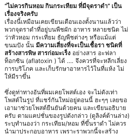
“ไม่ควรกินหอม กินกระเทียม ที่มีจุดราดำ” เป็น
เรื่องจริงครับ
เรื่องนี้เหมือนเคยเขียนเตือนเองตั้งนานแล้วว่า
พวกจุดราดำที่อยู่บนพืชผัก อาหาร หลายชนิด ไม่
ว่าหัวหอม กระเทียม ธัญพืชต่างๆ หรือแม้แต่
ขนมปัง นั้น
มีความเสี่ยงที่จะเป็นเชื้อรา ชนิดที่
สร้างสารพิษ สารก่อมะเร็ง
อย่างสาร อะฟลา
ท็อกซิน (aflatoxin ) ได้ …. จึงควรที่จะหลีกเลี่ยง
การบริโภค และเก็บรักษาอาหารไว้ในที่แห้ง ไม่
ให้มีราขึ้น
ซึ่งดูท่าทางอันที่ผมเคยโพสต์เอง จะไม่ดังเท่า
โพสต์ในรูป ที่แชร์กันใหม่อยู่ตอนนี้ ฮะๆๆ เลยขอ
เอามาช่วยโพสต์ยืนยันด้วยคน และเขียนอธิบาย
ครับ ตามแคปชั่นของรูปดังกล่าว (ดูลิงค์ด้านล่าง)
ระบุทำนองว่า กระเทียม/หอม ที่ขึ้นราดำ ไม่ควร
นำมาประกอบอาหาร เพราะราพวกนี้จะสร้าง