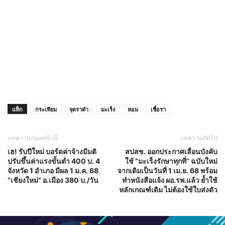
แท็ก
กระเทียม
จุดราดำ
มะเร็ง
หอม
เชื้อรา
บทความก่อนหน้านี้
บทความถัดไป
เฮ! รับปีใหม่ บอร์ดค่าจ้างมีมติ
สปสช. ออกประกาศเลื่อนบังคับ
ปรับขึ้นค่าแรงขั้นต่ำ 400 บ. 4
ใช้ “มะเร็งรักษาทุกที่” ฉบับใหม่
จังหวัด 1 อำเภอ มีผล 1 ม.ค. 68
จากเดิมเป็นวันที่ 1 เม.ย. 68 พร้อม
“เชียงใหม่” อ.เมือง 380 บ./วัน
ทำหนังสือแจ้ง ผอ.รพ.แล้ว ย้ำใช้
หลักเกณฑ์เดิม ไม่ต้องใช้ใบส่งตัว