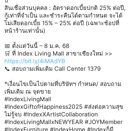
ปี
สินเชื่อส่วนบุคคล : อัตราดอกเบี้ยปกติ 25% ต่อปี,
กู้เท่าที่จำเป็น และชำระคืนได้ตามกำหนด จะได้
ไม่เสียดอกเบี้ย 15% – 25% ต่อปี (เฉพาะช้อปที่
หน้าร้านเท่านั้น)
📅 ตั้งแต่วันนี้ – 8 ม.ค. 68
🛒 ที่ Index Living Mall สาขาเชียงใหม่ >>
https://bit.ly/4iMAdYB
📞 สอบถามเพิ่มเติม Call Center 1379
*เงื่อนไขเป็นไปตามที่บริษัทฯ กำหนด/ สอบถาม
เพิ่มเติม ณ จุดขาย
#IndexLivingMall
#IndexGiftofHappiness2025 #ส่งต่อความสุข
ไม่รู้จบ #IndexXArtistCollaboration
#IndexLivingMallxNEWYEAR #JOYMember
#IndexFurniture #IndexHome #Indexก็มี