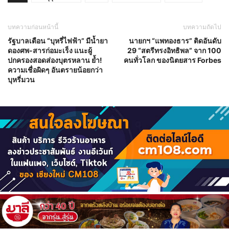
บทความก่อนหน้านี้
บทความถัดไป
รัฐบาลเตือน “บุหรี่ไฟฟ้า” มีน้ำยา
นายกฯ “แพทองธาร” ติดอันดับ
ดองศพ-สารก่อมะเร็ง แนะผู้
29 “สตรีทรงอิทธิพล” จาก 100
ปกครองสอดส่องบุตรหลาน ย้ำ!
คนทั่วโลก ของนิตยสาร Forbes
ความเชื่อผิดๆ อันตรายน้อยกว่า
บุหรี่มวน