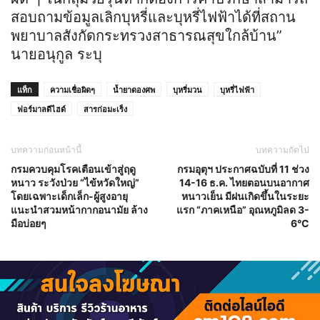
สอบถามข้อมูลเลิกบุหรี่และบุหรี่ไฟฟ้าได้ที่สถาน
พยาบาลสังกัดกระทรวงสาธารณสุขใกล้บ้าน”
นายอนุกูล ระบุ
แท็ก
ความเชื่อผิดๆ
น้ำยาดองศพ
บุหรี่มวน
บุหรี่ไฟฟ้า
ฟอร์มาลดีไฮด์
สารก่อมะเร็ง
บทความก่อนหน้านี้
บทความถัดไป
กรมควบคุมโรคเตือนเข้าสู่ฤดู
กรมอุตุฯ ประกาศฉบับที่ 11 ช่วง
หนาว ระวังป่วย “ไข้หวัดใหญ่”
14-16 ธ.ค. ไทยตอนบนอากาศ
โดยเฉพาะเด็กเล็ก-ผู้สูงอายุ
หนาวเย็น มีฝนเกิดขึ้นในระยะ
แนะนำสวมหน้ากากอนามัย ล้าง
แรก “ภาคเหนือ” อุณหภูมิลด 3-
มือบ่อยๆ
6°C