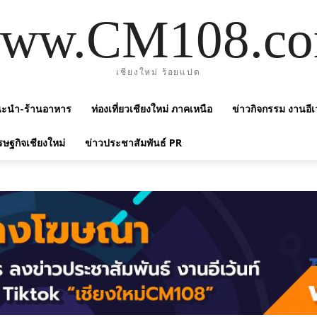
ww.CM108.c
เชียงใหม่ ร้อยแปด
แนะนำ-ร้านอาหาร
ท่องเที่ยวเชียงใหม่ ภาคเหนือ
ข่าวกิจกรรม งานอีเ
รษฐกิจเชียงใหม่
ข่าวประชาสัมพันธ์ PR