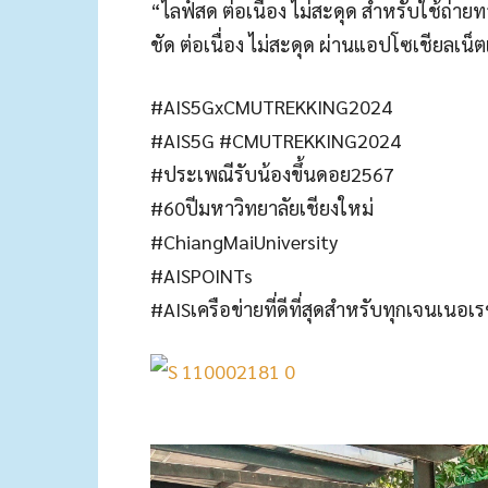
“ไลฟ์สด ต่อเนื่อง ไม่สะดุด สำหรับใช้ถ่
ชัด ต่อเนื่อง ไม่สะดุด ผ่านแอปโซเชียลเน็ตเ
#AIS5GxCMUTREKKING2024
#AIS5G #CMUTREKKING2024
#ประเพณีรับน้องขึ้นดอย2567
#60ปีมหาวิทยาลัยเชียงใหม่
#ChiangMaiUniversity
#AISPOINTs
#AISเครือข่ายที่ดีที่สุดสำหรับทุกเจนเนอเร