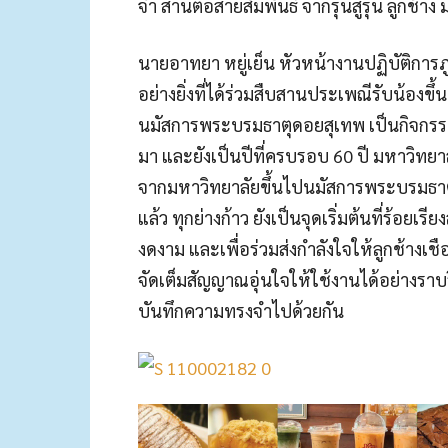
จำ สานต่อสายสัมพันธ์ จากรุ่นสู่รุ่น ลูกช้าง 
นายอาทยา หยู่เย็น หัวหน้างานปฏิบัติการภูม
อย่างยิ่งที่ได้ร่วมสืบสานประเพณีรับน้องขึ
นมัสการพระบรมธาตุดอยสุเทพ เป็นกิจกรรมที
มา และยังเป็นปีที่ครบรอบ 60 ปี มหาวิทยาล
จากมหาวิทยาลัยขึ้นไปนมัสการพระบรมธาตุ
แล้ว ทุกย่างก้าว ยังเป็นจุดเริ่มต้นที่ร้อยเรี
งดงาม และเพื่อร่วมส่งกำลังใจให้ลูกช้างเชือ
จัดเต็มสัญญาณอุ่นใจให้ใช้งานได้อย่างราบ
บันทึกความทรงจำไปด้วยกัน