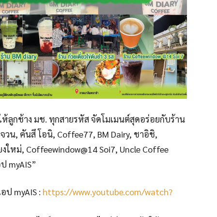
ห้ลูกช้าง มช. ทุกสายรหัส จัดโมเมนต์สุดอร่อยกับร้าน
ญจวน, คันสึ โอนิ, Coffee77, BM Dairy, ชาอิชิ,
 เชียงใหม่, Coffeewindow@14 Soi7, Uncle Coffee
แอป myAIS”
่แอป myAIS :
https://www.youtube.com/watch?