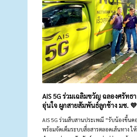
AIS 5G ร่วมเฉลิมขวัญ ฉลองศรัทธ
อุ่นใจ ผูกสายสัมพันธ์ลูกช้าง มช. 
AIS 5G ร่วมสืบสานประเพณี “รับน้องขึ้นดอย
พร้อมจัดเต็มระบบสื่อสารตลอดเส้นทาง ให้