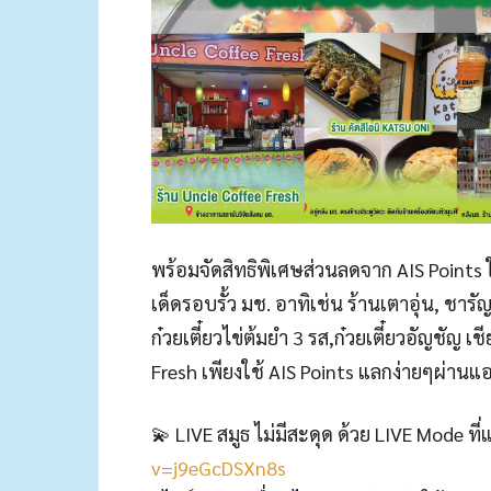
พร้อมจัดสิทธิพิเศษส่วนลดจาก AIS Points ใ
เด็ดรอบรั้ว มช. อาทิเช่น ร้านเตาอุ่น, ชารั
ก๋วยเตี๋ยวไข่ต้มยำ 3 รส,ก๋วยเตี๋ยวอัญชัญ
Fresh เพียงใช้ AIS Points แลกง่ายๆผ่าน
💫 LIVE สมูธ ไม่มีสะดุด ด้วย LIVE Mode ที
v=j9eGcDSXn8s