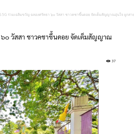
S 5G ร่วมเฉลิมขวัญ ฉลองศรัทธา ๖๐ วัสสา ชาวคชาขึ้นดอย จัดเต็มสัญญาณอุ่นใจ ผูกสายส
า ๖๐ วัสสา ชาวคชาขึ้นดอย จัดเต็มสัญญาณ
37