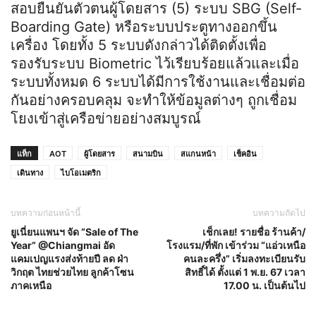
สอบยืนยันตัวตนผู้โดยสาร (5) ระบบ SBG (Self-
Boarding Gate) หรือระบบประตูทางออกขึ้น
เครื่อง โดยทั้ง 5 ระบบดังกล่าวได้ติดตั้งเพื่อ
รองรับระบบ Biometric ไว้เรียบร้อยแล้วและเมื่อ
ระบบทั้งหมด 6 ระบบได้มีการใช้งานและเชื่อมต่อ
กันอย่างครอบคลุม จะทำให้ข้อมูลต่างๆ ถูกเชื่อม
โยงเข้าสู่เครือข่ายอย่างสมบูรณ์
แท็ก
AOT
ผู้โดยสาร
สนามบิน
สแกนหน้า
เช็คอิน
เดินทาง
ไบโอเมตริก
บทความก่อนหน้านี้
บทความถัดไป
ยูเนี่ยนแพนฯ จัด “Sale of The
เช็กเลย! รายชื่อ ร้านค้า/
Year” @Chiangmai อัด
โรงแรม/ที่พัก เข้าร่วม “แอ่วเหนือ
แคมเปญแรงส่งท้ายปี ลด ฝ่า
คนละครึ่ง” เริ่มลงทะเบียนรับ
วิกฤต ไทยช่วยไทย ลูกค้าโซน
สิทธิ์ได้ ตั้งแต่ 1 พ.ย. 67 เวลา
ภาคเหนือ
17.00 น. เป็นต้นไป