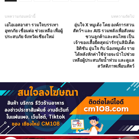
บทความก่อนหน้านี้
บทความถัดไป
เอไอเอสอาสา รวมใจบรรเทา
อุ่นใจ X หมูเด้ง โดย องค์การสวน
อุทกภัย เชื่อมต่อ ช่วยเหลือ เพื่อผู้
สัตว์ฯ และ AIS รวมพลังเพื่อสังคม
ประสบภัย จังหวัดเชียงใหม่
ชวนลูกค้าและคนไทย เป็น
เจ้าของเสื้อยืดสุดน่ารักรุ่นลิมิเต็ด
อิดิชัน อุ่นใจ กับ น้องหมูเด้ง ราย
ได้หลังหักค่าใช้จ่ายจะนำไปช่วย
เหลือผู้ประสบภัยน้ำท่วม และดูแล
สวัสดิภาพเพื่อนสัตว์