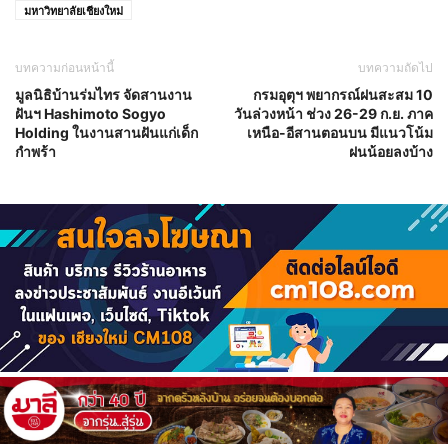
มหาวิทยาลัยเชียงใหม่
บทความก่อนหน้านี้
บทความถัดไป
มูลนิธิบ้านร่มไทร จัดสานงาน
กรมอุตุฯ พยากรณ์ฝนสะสม 10
ฝันฯ Hashimoto Sogyo
วันล่วงหน้า ช่วง 26-29 ก.ย. ภาค
Holding ในงานสานฝันแก่เด็ก
เหนือ-อีสานตอนบน มีแนวโน้ม
กำพร้า
ฝนน้อยลงบ้าง