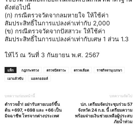
ดังต่อไปนี้
(ก) กรณีตรวจวัดจากลมหายใจ ให้ใช้ค่า
สัมประสิทธิ์ในการแปลงค่าเท่ากับ 2,000
(ข) กรณีตรวจวัดจากปัสสาวะ ให้ใช้ค่า
สัมประสิทธิ์ในการแปลงค่าเท่ากับเศษ 1 ส่วน 1.3
ให้ไว้ ณ วันที่ 3 กันยายน พ.ศ. 2567
แท็ก
กฎกระทรวง
ตรวจปัสสาวะ
ตรวจเลือด
ราชกิจจานุเบกษา
เมาแล้วขับ
แอลกอฮอล์
บทความก่อนหน้านี้
บทความถัดไป
ตำรวจย้ำ! อย่ารับสายเบอร์ขึ้น
ปภ. เตรียมจัดประชุมร่วม 57
ต้น +697, +698 และ +66 เป็น
จังหวัด 24 ก.ย. นี้ เตรียมความ
มิจฉาชีพ โทรจากต่างประเทศ
พร้อมจ่ายเงินช่วยเหลือผู้ประสบ
ภัยน้ำท่วม