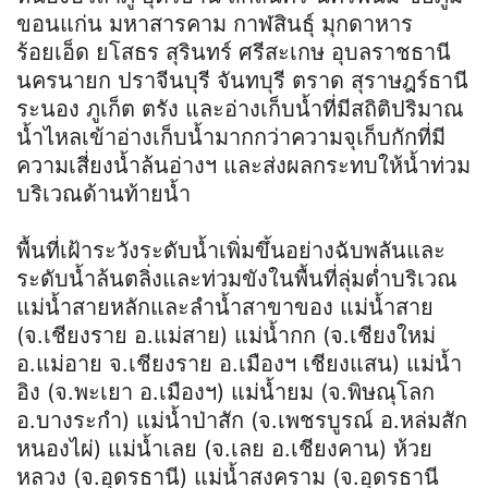
ขอนแก่น มหาสารคาม กาฬสินธุ์ มุกดาหาร
ร้อยเอ็ด ยโสธร สุรินทร์ ศรีสะเกษ อุบลราชธานี
นครนายก ปราจีนบุรี จันทบุรี ตราด สุราษฎร์ธานี
ระนอง ภูเก็ต ตรัง และอ่างเก็บน้ำที่มีสถิติปริมาณ
น้ำไหลเข้าอ่างเก็บน้ำมากกว่าความจุเก็บกักที่มี
ความเสี่ยงน้ำล้นอ่างฯ และส่งผลกระทบให้น้ำท่วม
บริเวณด้านท้ายน้ำ
พื้นที่เฝ้าระวังระดับน้ำเพิ่มขึ้นอย่างฉับพลันและ
ระดับน้ำล้นตลิ่งและท่วมขังในพื้นที่ลุ่มต่ำบริเวณ
แม่น้ำสายหลักและลำน้ำสาขาของ แม่น้ำสาย
(จ.เชียงราย อ.แม่สาย) แม่น้ำกก (จ.เชียงใหม่
อ.แม่อาย จ.เชียงราย อ.เมืองฯ เชียงแสน) แม่น้ำ
อิง (จ.พะเยา อ.เมืองฯ) แม่น้ำยม (จ.พิษณุโลก
อ.บางระกำ) แม่น้ำป่าสัก (จ.เพชรบูรณ์ อ.หล่มสัก
หนองไผ่) แม่น้ำเลย (จ.เลย อ.เชียงคาน) ห้วย
หลวง (จ.อุดรธานี) แม่น้ำสงคราม (จ.อุดรธานี