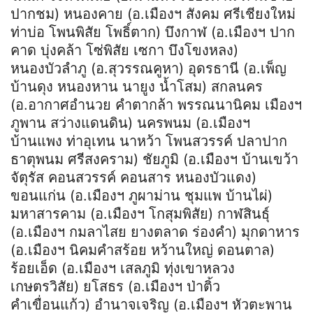
ปากชม) หนองคาย (อ.เมืองฯ สังคม ศรีเชียงใหม่
ท่าบ่อ โพนพิสัย โพธิ์ตาก) บึงกาฬ (อ.เมืองฯ ปาก
คาด บุ่งคล้า โซ่พิสัย เซกา บึงโขงหลง)
หนองบัวลำภู (อ.สุวรรณคูหา) อุดรธานี (อ.เพ็ญ
บ้านดุง หนองหาน นายูง น้ำโสม) สกลนคร
(อ.อากาศอำนวย คำตากล้า พรรณนานิคม เมืองฯ
ภูพาน สว่างแดนดิน) นครพนม (อ.เมืองฯ
บ้านแพง ท่าอุเทน นาหว้า โพนสวรรค์ ปลาปาก
ธาตุพนม ศรีสงคราม) ชัยภูมิ (อ.เมืองฯ บ้านเขว้า
จัตุรัส คอนสวรรค์ คอนสาร หนองบัวแดง)
ขอนแก่น (อ.เมืองฯ ภูผาม่าน ชุมแพ บ้านไผ่)
มหาสารคาม (อ.เมืองฯ โกสุมพิสัย) กาฬสินธุ์
(อ.เมืองฯ กมลาไสย ยางตลาด ร่องคำ) มุกดาหาร
(อ.เมืองฯ นิคมคำสร้อย หว้านใหญ่ ดอนตาล)
ร้อยเอ็ด (อ.เมืองฯ เสลภูมิ ทุ่งเขาหลวง
เกษตรวิสัย) ยโสธร (อ.เมืองฯ ป่าติ้ว
คำเขื่อนแก้ว) อำนาจเจริญ (อ.เมืองฯ หัวตะพาน