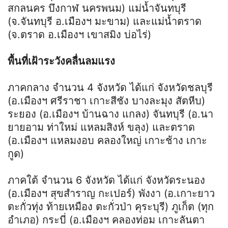
สกลนคร บึงกาฬ นครพนม) แม่น้ำจันทบุรี
(จ.จันทบุรี อ.เมืองฯ มะขาม) และแม่น้ำตราด
(จ.ตราด อ.เมืองฯ เขาสมิง บ่อไร่)
พื้นที่เฝ้าระวังคลื่นลมแรง
ภาคกลาง จำนวน 4 จังหวัด ได้แก่ จังหวัดชลบุรี
(อ.เมืองฯ ศรีราชา เกาะสีชัง บางละมุง สัตหีบ)
ระยอง (อ.เมืองฯ บ้านฉาง แกลง) จันทบุรี (อ.นา
ยายอาม ท่าใหม่ แหลมสิงห์ ขลุง) และตราด
(อ.เมืองฯ แหลมงอบ คลองใหญ่ เกาะช้าง เกาะ
กูด)
ภาคใต้ จำนวน 6 จังหวัด ได้แก่ จังหวัดระนอง
(อ.เมืองฯ สุขสำราญ กะเปอร์) พังงา (อ.เกาะยาว
ตะกั่วทุ่ง ท้ายเหมือง ตะกั่วป่า คุระบุรี) ภูเก็ต (ทุก
อำเภอ) กระบี่ (อ.เมืองฯ คลองท่อม เกาะลันตา