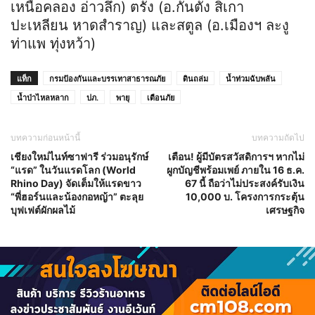
เหนือคลอง อ่าวลึก) ตรัง (อ.กันตัง สิเกา
ปะเหลียน หาดสำราญ) และสตูล (อ.เมืองฯ ละงู
ท่าแพ ทุ่งหว้า)
แท็ก
กรมป้องกันและบรรเทาสาธารณภัย
ดินถล่ม
น้ำท่วมฉับพลัน
น้ำป่าไหลหลาก
ปภ.
พายุ
เตือนภัย
บทความก่อนหน้านี้
บทความถัดไป
เชียงใหม่ไนท์ซาฟารี ร่วมอนุรักษ์
เตือน! ผู้มีบัตรสวัสดิการฯ หากไม่
“แรด” ในวันแรดโลก (World
ผูกบัญชีพร้อมเพย์ ภายใน 16 ธ.ค.
Rhino Day) จัดเต็มให้แรดขาว
67 นี้ ถือว่าไม่ประสงค์รับเงิน
“พี่ฮอร์นและน้องกอหญ้า” ตะลุย
10,000 บ. โครงการกระตุ้น
บุฟเฟต์ผักผลไม้
เศรษฐกิจ