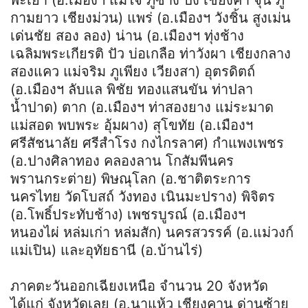
กามยาว เชียงม่วน) แพร่ (อ.เมืองฯ วังชิ้น สูงเม่น
เด่นชัย สอง ลอง) น่าน (อ.เมืองฯ ทุ่งช้าง
เฉลิมพระเกียรติ ปัว บ่อเกลือ ท่าวังผา เชียงกลาง
สองแคว แม่จริม ภูเพียง เวียงสา) อุตรดิตถ์
(อ.เมืองฯ ลับแล พิชัย ทองแสนขัน ท่าปลา
น้ำปาด) ตาก (อ.เมืองฯ ท่าสองยาง แม่ระมาด
แม่สอด พบพระ อุ้มผาง) สุโขทัย (อ.เมืองฯ
ศรีสัชนาลัย ศรีสำโรง กงไกรลาศ) กำแพงเพชร
(อ.ปางศิลาทอง คลองลาน โกสัมพีนคร
พรานกระต่าย) พิษณุโลก (อ.ชาติตระการ
นครไทย วัดโบสถ์ วังทอง เนินมะปราง) พิจิตร
(อ.โพธิ์ประทับช้าง) เพชรบูรณ์ (อ.เมืองฯ
หนองไผ่ หล่มเก่า หล่มสัก) นครสวรรค์ (อ.แม่วงก์
แม่เปิน) และอุทัยธานี (อ.บ้านไร่)
ภาคตะวันออกเฉียงเหนือ จำนวน 20 จังหวัด
ได้แก่ จังหวัดเลย (อ.นาแห้ว เชียงคาน ด่านซ้าย