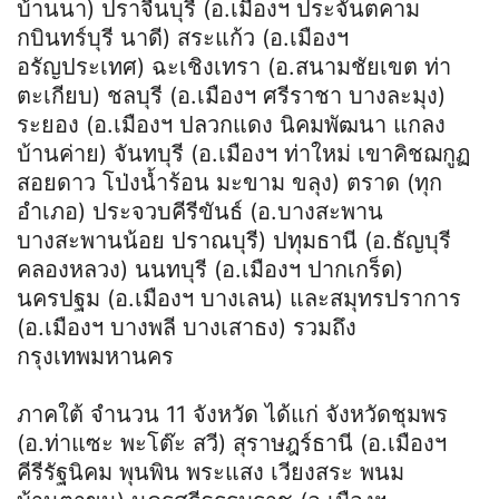
บ้านนา) ปราจีนบุรี (อ.เมืองฯ ประจันตคาม
กบินทร์บุรี นาดี) สระแก้ว (อ.เมืองฯ
อรัญประเทศ) ฉะเชิงเทรา (อ.สนามชัยเขต ท่า
ตะเกียบ) ชลบุรี (อ.เมืองฯ ศรีราชา บางละมุง)
ระยอง (อ.เมืองฯ ปลวกแดง นิคมพัฒนา แกลง
บ้านค่าย) จันทบุรี (อ.เมืองฯ ท่าใหม่ เขาคิชฌกูฏ
สอยดาว โป่งน้ำร้อน มะขาม ขลุง) ตราด (ทุก
อำเภอ) ประจวบคีรีขันธ์ (อ.บางสะพาน
บางสะพานน้อย ปราณบุรี) ปทุมธานี (อ.ธัญบุรี
คลองหลวง) นนทบุรี (อ.เมืองฯ ปากเกร็ด)
นครปฐม (อ.เมืองฯ บางเลน) และสมุทรปราการ
(อ.เมืองฯ บางพลี บางเสาธง) รวมถึง
กรุงเทพมหานคร
ภาคใต้ จำนวน 11 จังหวัด ได้แก่ จังหวัดชุมพร
(อ.ท่าแซะ พะโต๊ะ สวี) สุราษฎร์ธานี (อ.เมืองฯ
คีรีรัฐนิคม พุนพิน พระแสง เวียงสระ พนม