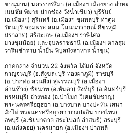
ชานุมาน) นครราชสีมา (อ.เมืองฯ เมืองยาง ลำทะ
เมนชัย พิมาย ปากช่อง วังน้ำเขียว) บุรีรัมย์
(อ.เมืองฯ) สุรินทร์ (อ.เมืองฯ ชุมพลบุรี ท่าตูม
รัตนบุรี จอมพระ สนม โนนนารายณ์ ศีขรภูมิ
ปราสาท) ศรีสะเกษ (อ.เมืองฯ ราษีไศล
ยางชุมน้อย) และอุบลราชธานี (อ.เมืองฯ ตาลสุม
วารินชำราบ น้ำยืน พิบูลมังสาหาร น้ำขุ่น)
ภาคกลาง จำนวน 22 จังหวัด ได้แก่ จังหวัด
กาญจนบุรี (อ.สังขละบุรี ทองผาภูมิ) ราชบุรี
(อ.ปากท่อ สวนผึ้ง) สุพรรณบุรี (อ.เมืองฯ
ด่านช้าง) ชัยนาท (อ.หันคา) สิงห์บุรี (อ.อินทร์บุรี
พรหมบุรี) อ่างทอง (อ.ป่าโมก วิเศษชัยชาญ)
พระนครศรีอยุธยา (อ.บางบาล บางปะหัน เสนา
ผักไห่ พระนครศรีอยุธยา บางปะอิน บางไทร)
ลพบุรี (อ.ชัยบาดาล สระโบสถ์ ลำสนธิ) สระบุรี
(อ.แก่งคอย) นครนายก (อ.เมืองฯ ปากพลี