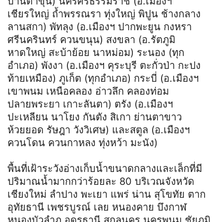
บ้านตาขุน) นครศรีธรรมราช (อ.เมืองฯ
เชียรใหญ่ ถ้ำพรรณรา ทุ่งใหญ่ พิปูน ช้างกลาง
ลานสกา) พัทลุง (อ.เมืองฯ ปากพะยูน กงหรา
ศรีนครินทร์ ควนขนุน) สงขลา (อ.รัตภูมิ
หาดใหญ่ สะบ้าย้อย นาหม่อม) ระนอง (ทุก
อำเภอ) พังงา (อ.เมืองฯ คุระบุรี ตะกั่วป่า กะปง
ท้ายเหมือง) ภูเก็ต (ทุกอำเภอ) กระบี่ (อ.เมืองฯ
เขาพนม เหนือคลอง อ่าวลึก คลองท่อม
ปลายพระยา เกาะลันตา) ตรัง (อ.เมืองฯ
ปะเหลียน นาโยง กันตัง สิเกา ย่านตาขาว
ห้วยยอด รัษฎา วังวิเศษ) และสตูล (อ.เมืองฯ
ควนโดน ควนกาหลง ทุ่งหว้า มะนัง)
พื้นที่เฝ้าระวังอ่างเก็บน้ำขนาดกลางและเล็กที่มี
ปริมาณน้ำมากกว่าร้อยละ 80 บริเวณจังหวัด
เชียงใหม่ ลำปาง พะเยา แพร่ น่าน สุโขทัย ตาก
อุทัยธานี เพชรบูรณ์ เลย หนองคาย บึงกาฬ
หนองบัวลำภู อุดรธานี สกลนคร นครพนม ชัยภูมิ