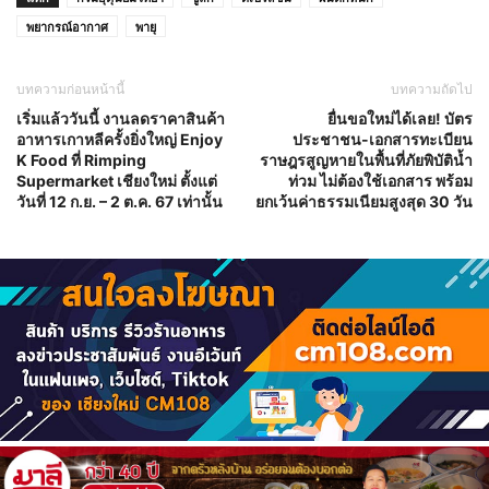
พยากรณ์อากาศ
พายุ
บทความก่อนหน้านี้
บทความถัดไป
เริ่มแล้ววันนี้ งานลดราคาสินค้า
ยื่นขอใหม่ได้เลย! บัตร
อาหารเกาหลีครั้งยิ่งใหญ่ Enjoy
ประชาชน-เอกสารทะเบียน
K Food ที่ Rimping
ราษฎรสูญหายในพื้นที่ภัยพิบัติน้ำ
Supermarket เชียงใหม่ ตั้งแต่
ท่วม ไม่ต้องใช้เอกสาร พร้อม
วันที่ 12 ก.ย. – 2 ต.ค. 67 เท่านั้น
ยกเว้นค่าธรรมเนียมสูงสุด 30 วัน