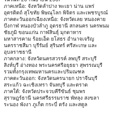
ภาคเหนือ: จังหวัดลำปาง พะเยา น่าน แพร่
อุตรดิตถ์ สุโขทัย พิษณุโลก พิจิตร และเพชรบูรณ์
ภาคตะวันออกเฉียงเหนือ: จังหวัดเลย หนองคาย
บึงกาฬ หนองบัวลำภู อุดรธานี สกลนคร นครพนม
ชัยภูมิ ขอนแก่น กาฬสินธุ์ มุกดาหาร
มหาสารคาม ร้อยเอ็ด ยโสธร อำนาจเจริญ
นครราชสีมา บุรีรัมย์ สุรินทร์ ศรีสะเกษ และ
อุบลราชธานี
ภาคกลาง: จังหวัดนครสวรรค์ ลพบุรี สระบุรี
สิงห์บุรี อ่างทอง พระนครศรีอยุธยา สุพรรณบุรี
รวมทั้งกรุงเทพมหานครและปริมณฑล
ภาคตะวันออก: จังหวัดนครนายก ปราจีนบุรี
สระแก้ว ฉะเชิงเทรา จันทบุรี และตราด
ภาคใต้: จังหวัดประจวบคีรีขันธ์ ชุมพร
สุราษฎร์ธานี นครศรีธรรมราช พัทลุง สงขลา
ระนอง พังงา ภูเก็ต กระบี่ ตรัง และสตูล