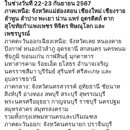
ในช่วงวันที่ 22-23 กันยายน 2567
ภาคเหนือ: จังหวัดแม่ฮ่องสอน เชียงใหม่ เชียงราย
ลำพูน ลำปาง พะเยา น่าน แพร่ อุตรดิตถ์ ตาก
สุโขทัยกำแพงเพชร พิจิตร พิษณุโลก และ
เพชรบูรณ์
ภาคตะวันออกเฉียงเหนือ: จังหวัดเลย หนองคาย
บึงกาฬ หนองบัวลำภู อุดรธานี สกลนคร นครพนม
ชัยภูมิ ขอนแก่น กาฬสินธุ์ มุกดาหาร
มหาสารคาม ร้อยเอ็ด ยโสธร อำนาจเจริญ
นครราชสีมา บุรีรัมย์ สุรินทร์ ศรีสะเกษ และ
อุบลราชธานี
ภาคกลาง: จังหวัดนครสวรรค์ อุทัยธานี ชัยนาท
สิงห์บุรี อ่างทอง ลพบุรี สระบุรี สุพรรณบุรี
พระนครศรีอยุธยา กาญจนบุรี ราชบุรี นครปฐม
สมุทรสาคร สมุทรสงคราม
รวมทั้งกรุงเทพมหานครและปริมณฑล
ภาคตะวันออก: จังหวัดนครนายก ปราจีนบุรี