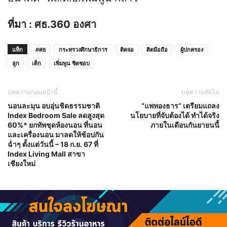
ที่มา : ศธ.360 องศา
แท็ก
#ศธ
กระทรวงศึกษาธิการ
ติดจอ
ติดมือถือ
ผู้ปกครอง
ลูก
เด็ก
เพิ่มพูน ชิดชอบ
บทความก่อนหน้านี้
บทความถัดไป
นอนละมุน อบอุ่นชิดธรรมชาติ
“แพทองธาร” เตรียมแถลง
Index Bedroom Sale ลดสูงสุด
นโยบายที่จับต้องได้ ทำได้จริง
60%* ยกทัพชุดห้องนอน ที่นอน
ภายในเดือนกันยายนนี้
และเครื่องนอน มาลดให้ช้อปกัน
ฉ่ำๆ ตั้งแต่วันนี้ – 18 ก.ย. 67 ที่
Index Living Mall สาขา
เชียงใหม่