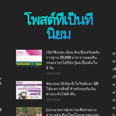
โพสต์ที่เป็นที่
นิยม
เปิดวิธีลงทะเบียน สินเชื่อเสริมพลัง
ข่
รากฐาน 50,000 บาท จากออมสิน
ข่
กรอกง่ายๆไม่กี่ข้อ รู้ผลเบื้องต้นใน
2 วัน
เช
14/09/2020
เ
ว
1
ชัดเจนมาอีกนิด มีเว็บไซต์และ QR
ข่
โค้ด ตรวจสิทธิ์ สำหรับขอรับเงิน
ข่
ค่าประกันไฟฟ้าคืน
18/03/2020
ข่
ข่
IS
(ประมวลภาพ) ความเสียหายบาง
ส่วน หลังเชียงใหม่โดนพายุฝนถล่ม
ไม