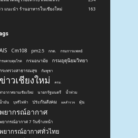
วิว แนะนำ ร้านอาหารในเชียงใหม่
163
ags
AIS
Cm108
pm2.5
กกต.
กรมการแพทย์
กรมอุตุนิยมวิทยา
กรมอนามัย
กรมควบคุมโรค
กระทรวงสาธารณสุข
กัมพูชา
ข่าวเชียงใหม่
ครม.
นายกรัฐมนตรี
น้ำท่วม
ท่าอากาศยานเชียงใหม่
ประกันสังคม
ฝุ่น
น้ำมัน
บุหรี่ไฟฟ้า
ผลสำรวจ
พยากรณ์อากาศ
พยากรณ์อากาศ 7 วันข้างหน้า
พยากรณ์อากาศทั่วไทย