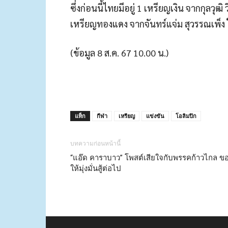
ซึ่งก่อนนี้ไทยมีอยู่ 1 เหรียญเงิน จากกุลว
เหรียญทองแดง จากจันทร์แจ่ม สุวรรณเพ็ง 
(ข้อมูล 8 ส.ค. 67 10.00 น.)
แท็ก
กีฬา
เหรียญ
แข่งขัน
โอลิมปิก
บทความก่อนหน้านี้
“แอ๊ด คาราบาว” โพสต์เสียใจกับพรรคก้าวไกล ข
ให้มุ่งมั่นสู้ต่อไป