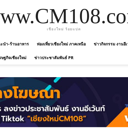
ww.CM108.c
เชียงใหม่ ร้อยแปด
แนะนำ-ร้านอาหาร
ท่องเที่ยวเชียงใหม่ ภาคเหนือ
ข่าวกิจกรรม งานอีเ
รษฐกิจเชียงใหม่
ข่าวประชาสัมพันธ์ PR