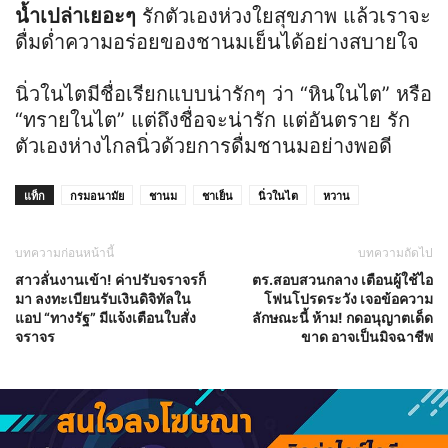
น้ำเปล่าเยอะๆ
รักตัวเองห่วงใยสุขภาพ แล้วเราจะ
ดื่มด่ำความอร่อยของชานมเย็นได้อย่างสบายใจ
นิ่วในไตมีชื่อเรียกแบบน่ารักๆ ว่า “หินในไต” หรือ
“ทรายในไต” แต่ถึงชื่อจะน่ารัก แต่อันตราย รัก
ตัวเองห่างไกลนิ่วด้วยการดื่มชานมอย่างพอดี
แท็ก
กรมอนามัย
ชานม
ชาเย็น
นิ่วในไต
หวาน
บทความก่อนหน้านี้
บทความถัดไป
สาวลั่นงานเข้า! ค่าปรับจราจรก็
ตร.สอบสวนกลาง เตือนผู้ใช้ไอ
มา ลงทะเบียนรับเงินดิจิทัลใน
โฟนโปรดระวัง เจอข้อความ
แอป “ทางรัฐ” มีแจ้งเตือนใบสั่ง
ลักษณะนี้ ห้าม! กดอนุญาตเด็ด
จราจร
ขาด อาจเป็นมิจฉาชีพ