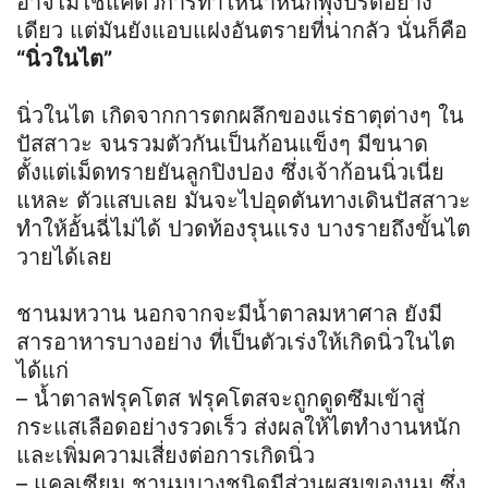
อาจไม่ใช่แค่ตัวการทำให้น้ำหนักพุ่งปรี๊ดอย่าง
เดียว แต่มันยังแอบแฝงอันตรายที่น่ากลัว นั่นก็คือ
“นิ่วในไต”
นิ่วในไต เกิดจากการตกผลึกของแร่ธาตุต่างๆ ใน
ปัสสาวะ จนรวมตัวกันเป็นก้อนแข็งๆ มีขนาด
ตั้งแต่เม็ดทรายยันลูกปิงปอง ซึ่งเจ้าก้อนนิ่วเนี่ย
แหละ ตัวแสบเลย มันจะไปอุดตันทางเดินปัสสาวะ
ทำให้อั้นฉี่ไม่ได้ ปวดท้องรุนแรง บางรายถึงขั้นไต
วายได้เลย
ชานมหวาน นอกจากจะมีน้ำตาลมหาศาล ยังมี
สารอาหารบางอย่าง ที่เป็นตัวเร่งให้เกิดนิ่วในไต
ได้แก่
– น้ำตาลฟรุคโตส ฟรุคโตสจะถูกดูดซึมเข้าสู่
กระแสเลือดอย่างรวดเร็ว ส่งผลให้ไตทำงานหนัก
และเพิ่มความเสี่ยงต่อการเกิดนิ่ว
– แคลเซียม ชานมบางชนิดมีส่วนผสมของนม ซึ่ง