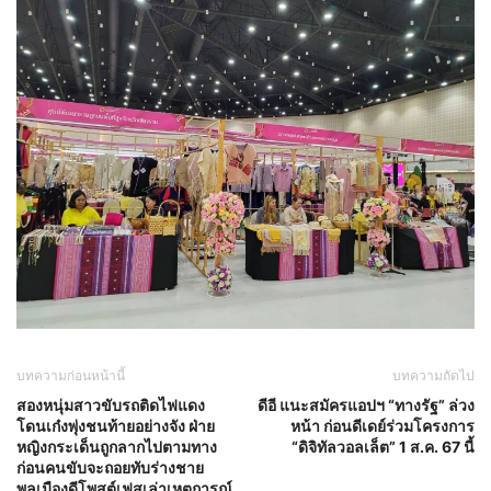
บทความก่อนหน้านี้
บทความถัดไป
สองหนุ่มสาวขับรถติดไฟแดง
ดีอี แนะสมัครแอปฯ “ทางรัฐ” ล่วง
โดนเก๋งพุ่งชนท้ายอย่างจัง ฝ่าย
หน้า ก่อนดีเดย์ร่วมโครงการ
หญิงกระเด็นถูกลากไปตามทาง
“ดิจิทัลวอลเล็ต” 1 ส.ค. 67 นี้
ก่อนคนขับจะถอยทับร่างชาย
พลเมืองดีโพสต์เฟสเล่าเหตุการณ์