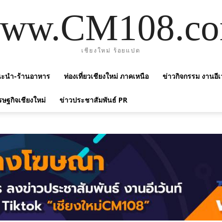
ww.CM108.c
เชียงใหม่ ร้อยแปด
แนะนำ-ร้านอาหาร
ท่องเที่ยวเชียงใหม่ ภาคเหนือ
ข่าวกิจกรรม งานอีเ
รษฐกิจเชียงใหม่
ข่าวประชาสัมพันธ์ PR