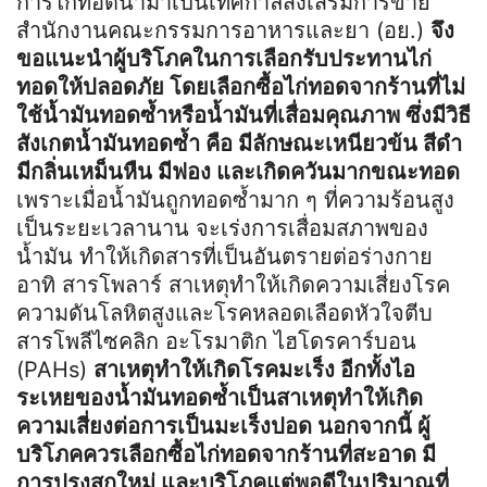
การไก่ทอดนำมาเป็นเทศกาลส่งเสริมการขาย
สำนักงานคณะกรรมการอาหารและยา (อย.)
จึง
ขอแนะนำผู้บริโภคในการเลือกรับประทานไก่
ทอดให้ปลอดภัย โดยเลือกซื้อไก่ทอดจากร้านที่ไม่
ใช้น้ำมันทอดซ้ำหรือน้ำมันที่เสื่อมคุณภาพ ซึ่งมีวิธี
สังเกตน้ำมันทอดซ้ำ คือ มีลักษณะเหนียวข้น สีดำ
มีกลิ่นเหม็นหืน มีฟอง และเกิดควันมากขณะทอด
เพราะเมื่อน้ำมันถูกทอดซ้ำมาก ๆ ที่ความร้อนสูง
เป็นระยะเวลานาน จะเร่งการเสื่อมสภาพของ
น้ำมัน ทำให้เกิดสารที่เป็นอันตรายต่อร่างกาย
อาทิ สารโพลาร์ สาเหตุทำให้เกิดความเสี่ยงโรค
ความดันโลหิตสูงและโรคหลอดเลือดหัวใจตีบ
สารโพลีไซคลิก อะโรมาติก ไฮโดรคาร์บอน
(PAHs)
สาเหตุทำให้เกิดโรคมะเร็ง อีกทั้งไอ
ระเหยของน้ำมันทอดซ้ำเป็นสาเหตุทำให้เกิด
ความเสี่ยงต่อการเป็นมะเร็งปอด นอกจากนี้ ผู้
บริโภคควรเลือกซื้อไก่ทอดจากร้านที่สะอาด มี
การปรุงสุกใหม่ และบริโภคแต่พอดีในปริมาณที่