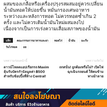
ผสมของเกลือหรือเครื่องปรุงรสผสมอยู่ควรเปลี่ยน
น้ำมันทอดให้บ่อยขึ้น หมั่นกรองเศษอาหาร
ระหว่างและหลังการทอด ไม่ควรทอดซ้ำเกิน 2
ครั้ง และไม่ควรเติมน้ำมันใหม่ผสมลงไป
เนื่องจากเป็นการเร่งความเสื่อมสภาพของน้ำมัน
แท็ก
คณะกรรมการอาหารและยา
ทอดไก่
น้ำมัน
มะเร็ง
วันไก่ทอด
อย
บทความก่อนหน้านี้
บทความถัดไป
ดาวน์โหลดแอปเรียกรถ Maxim
ถกสนั่น! ถูกต้องหรือไม่? เปิดไฟ
ลุ้นรับบัตรกำนัลมูลค่า ฿500
ฉุกเฉินรถยนต์ ให้คนข้าม
สำหรับช้อปปิ้งที่ห้าง Central!
ทางม้าลาย