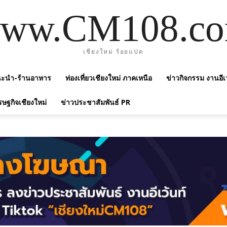
ww.CM108.c
เชียงใหม่ ร้อยแปด
แนะนำ-ร้านอาหาร
ท่องเที่ยวเชียงใหม่ ภาคเหนือ
ข่าวกิจกรรม งานอีเ
รษฐกิจเชียงใหม่
ข่าวประชาสัมพันธ์ PR