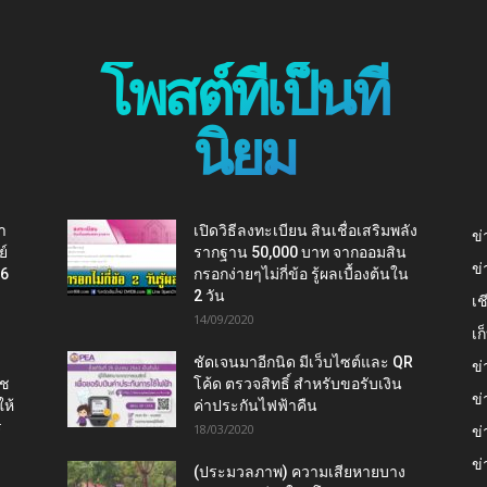
โพสต์ที่เป็นที่
นิยม
า
เปิดวิธีลงทะเบียน สินเชื่อเสริมพลัง
ข่
ย์
รากฐาน 50,000 บาท จากออมสิน
ข่
16
กรอกง่ายๆไม่กี่ข้อ รู้ผลเบื้องต้นใน
2 วัน
เช
14/09/2020
เ
ชัดเจนมาอีกนิด มีเว็บไซต์และ QR
ข่
าช
โค้ด ตรวจสิทธิ์ สำหรับขอรับเงิน
ข่
ห้
ค่าประกันไฟฟ้าคืน
ร
18/03/2020
ข่
ข่
(ประมวลภาพ) ความเสียหายบาง