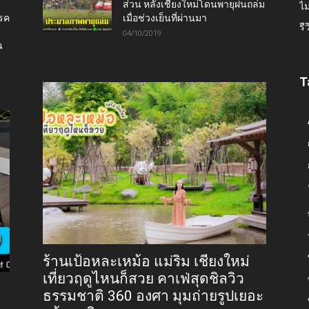
ส่วน หลังเชียงใหม่โดนพายุฝนถล่ม
ไม
โรค
เมื่อช่วงเย็นที่ผ่านมา
รี
04/10/2019
น
T
ร้านเป้อหละเหม้อ แม่ริม เชียงใหม่
เที่ยวฤดูไหนก็สวย คาเฟ่สุดชิลวิว
ธรรมชาติ 360 องศา มุมถ่ายรูปเยอะ