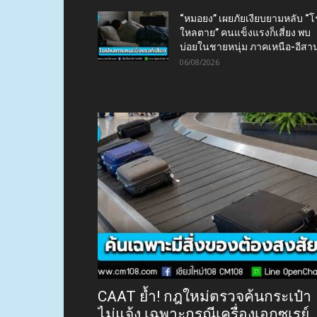
“หมอยง” เผยภัยเงียบยามหลับ “
ใหลตาย” คนแข็งแรงก็เสี่ยง พบ
บ่อยในชายหนุ่ม ภาคเหนือ-อีสา
06/08/2026
CAAT ย้ำ! กฎใหม่ตรวจค้นกระเป๋า
ไม่แจ้ง เฉพาะกรณีเครื่องเอกซเรย์