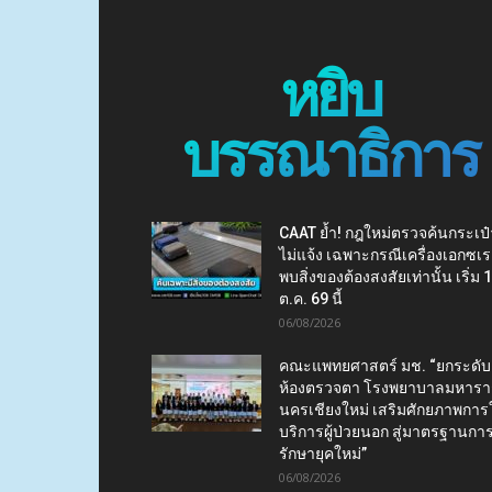
หยิบ
บรรณาธิการ
CAAT ย้ำ! กฎใหม่ตรวจค้นกระเป๋
ไม่แจ้ง เฉพาะกรณีเครื่องเอกซเร
พบสิ่งของต้องสงสัยเท่านั้น เริ่ม 
ต.ค. 69 นี้
06/08/2026
คณะแพทยศาสตร์ มช. “ยกระดับ
ห้องตรวจตา โรงพยาบาลมหาร
นครเชียงใหม่ เสริมศักยภาพการใ
บริการผู้ป่วยนอก สู่มาตรฐานกา
รักษายุคใหม่”
06/08/2026