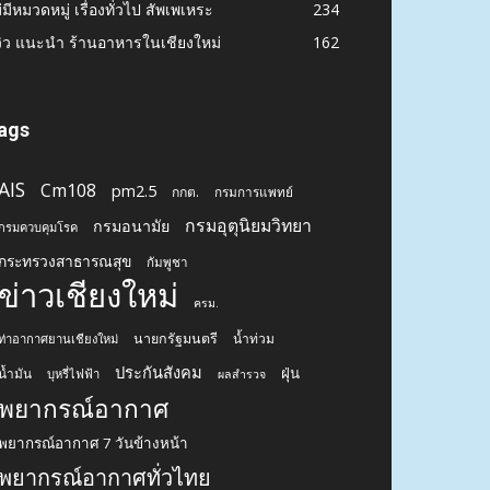
่มีหมวดหมู่ เรื่องทั่วไป สัพเพเหระ
234
วิว แนะนำ ร้านอาหารในเชียงใหม่
162
ags
AIS
Cm108
pm2.5
กกต.
กรมการแพทย์
กรมอุตุนิยมวิทยา
กรมอนามัย
กรมควบคุมโรค
กระทรวงสาธารณสุข
กัมพูชา
ข่าวเชียงใหม่
ครม.
นายกรัฐมนตรี
น้ำท่วม
ท่าอากาศยานเชียงใหม่
ประกันสังคม
ฝุ่น
น้ำมัน
บุหรี่ไฟฟ้า
ผลสำรวจ
พยากรณ์อากาศ
พยากรณ์อากาศ 7 วันข้างหน้า
พยากรณ์อากาศทั่วไทย