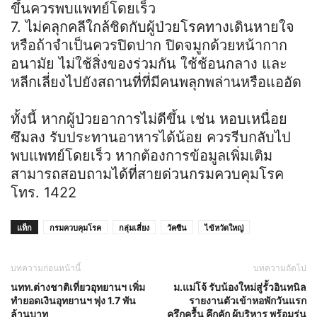
ขึ้นควรพบแพทย์โดยเร็ว
7. ไม่คลุกคลีใกล้ชิดกับผู้ป่วยโรคทางเดินหายใจ
หรือถ้าจำเป็นควรปิดปาก ปิดจมูกด้วยหน้ากาก
อนามัย ไม่ใช้สิ่งของร่วมกัน ใช้ช้อนกลาง และ
หลีกเลี่ยงไปยังสถานที่ที่มีคนพลุกพล่านหรือแออัด
ทั้งนี้ หากผู้ป่วยอาการไม่ดีขึ้น เช่น หอบเหนื่อย
ซึมลง รับประทานอาหารได้น้อย ควรรีบกลับไป
พบแพทย์โดยเร็ว หากต้องการข้อมูลเพิ่มเติม
สามารถสอบถามได้ที่สายด่วนกรมควบคุมโรค
โทร. 1422
แท็ก
กรมควบคุมโรค
กลุ่มเสี่ยง
วัคซีน
ไข้หวัดใหญ่
บทความก่อนหน้านี้
บทความถัดไป
นทท.ต่างชาติเที่ยวอุทยานฯ เพิ่ม
ม.แม่โจ้ รับน้องใหม่สู่รั้วอินทนิล
ทำยอดเงินอุทยานฯ พุ่ง 1.7 พัน
รายงานตัวเข้าหอพักวันแรก
ล้านบาท
ครึกครื้น คึกคัก ผู้บริหาร พร้อมรุ่น