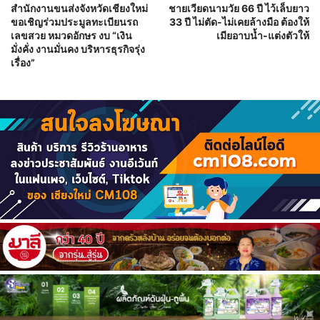
สำนักงานขนส่งจังหวัดเชียงใหม่
ชายเวียดนามวัย 66 ปี ไว้เล็บยาว
ขอเชิญร่วมประมูลทะเบียนรถ
33 ปี ไม่ตัด-ไม่เคยล้างมือ ต้องให้
เลขสวย หมวดอักษร งบ “เงิน
เมียอาบน้ำ-แต่งตัวให้
มั่งคั่ง งานมั่นคง บริหารธุรกิจรุ่ง
เรื่อง”