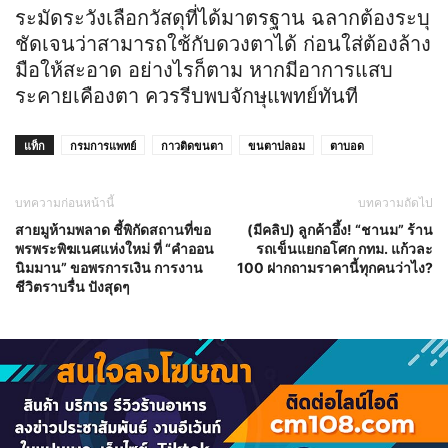
ระมัดระวังเลือกวัสดุที่ได้มาตรฐาน ฉลากต้องระบุ
ชัดเจนว่าสามารถใช้กับดวงตาได้ ก่อนใส่ต้องล้าง
มือให้สะอาด อย่างไรก็ตาม หากมีอาการแสบ
ระคายเคืองตา ควรรีบพบจักษุแพทย์ทันที
แท็ก
กรมการแพทย์
กาวติดขนตา
ขนตาปลอม
ตาบอด
บทความก่อนหน้านี้
บทความถัดไป
สายมูห้ามพลาด ชี้พิกัดสถานที่ขอ
(มีคลิป) ลูกค้าอึ้ง! “ชานม” ร้าน
พรพระพิฆเนศแห่งใหม่ ที่ “คำออน
รถเข็นแยกอโศก กทม. แก้วละ
นิมมาน” ขอพรการเงิน การงาน
100 ฝากถามราคานี้ทุกคนว่าไง?
ชีวิตราบรื่น ปังสุดๆ