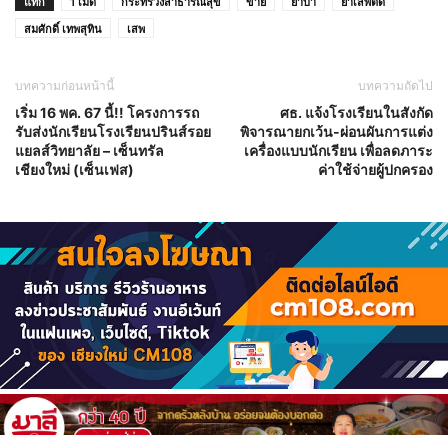
แท็ก
1 เม็ด
กระทรวงสาธารณสุข
ขาย
ยาบ้า
ยาเสพติด
สมศักดิ์ เทพสุทิน
เสพ
บทความก่อนหน้านี้
บทความถัดไป
เริ่ม 16 พค. 67 นี้!! โครงการรถ
ศธ. แจ้งโรงเรียนในสังกัด
รับส่งนักเรียนโรงเรียนปรินส์รอย
พิจารณายกเว้น-ผ่อนผันการแต่ง
แยลส์วิทยาลัย – เซ็นทรัล
เครื่องแบบนักเรียน เพื่อลดภาระ
เชียงใหม่ (เซ็นเฟส)
ค่าใช้จ่ายผู้ปกครอง