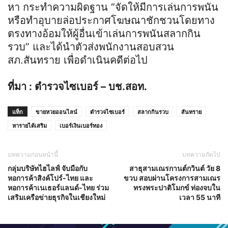
หา กระทำความผิดฐาน “จัดให้มีการเล่นการพนัน
หรือทำอุบายล่อประกาศโฆษณาชักชวนโดยทาง
ตรงทางอ้อมให้ผู้อื่นเข้าเล่นการพนันสลากกิน
รวบ” และได้นำตัวส่งพนักงานสอบสวน
สภ.สันทราย เพื่อดำเนินคดีต่อไป
ที่มา : ตำรวจไซเบอร์ – บช.สอท.
แท็ก
ขายหวยออนไลน์
ตำรวจไซเบอร์
สลากกินรวบ
สันทราย
หารายได้เสริม
เบอร์เงินเบอร์ทอง
บทความก่อนหน้านี้
บทความถัดไป
กลุ่มบริษัทไฮไลฟ์ จับมือกับ
สาธุสามเณรกานต์กวินต์ วัย 8
หอการค้าสิงค์โปร์-ไทย และ
ขวบ สอบผ่านโครงการสามเณร
หอการค้าเนเธอร์แลนด์-ไทย ร่วม
ทรงพระปาติโมกข์ ท่องจบใน
เสริมเครือข่ายธุรกิจในเชียงใหม่
เวลา 55 นาที