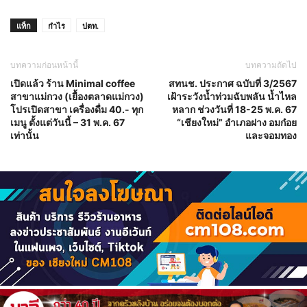
แท็ก
กำไร
ปตท.
บทความก่อนหน้านี้
บทความถัดไป
เปิดแล้ว ร้าน Minimal coffee
สทนช. ประกาศ ฉบับที่ 3/2567
สาขาแม่กวง (เยื้องตลาดแม่กวง)
เฝ้าระวังน้ำท่วมฉับพลัน น้ำไหล
โปรเปิดสาขา เครื่องดื่ม 40.- ทุก
หลาก ช่วงวันที่ 18-25 พ.ค. 67
เมนู ตั้งแต่วันนี้ – 31 พ.ค. 67
“เชียงใหม่” อำเภอฝาง อมก๋อย
เท่านั้น
และจอมทอง