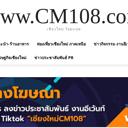
ww.CM108.c
เชียงใหม่ ร้อยแปด
แนะนำ-ร้านอาหาร
ท่องเที่ยวเชียงใหม่ ภาคเหนือ
ข่าวกิจกรรม งานอีเ
รษฐกิจเชียงใหม่
ข่าวประชาสัมพันธ์ PR