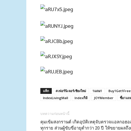
แท็ก
#เฟอร์นิเจอร์เชียงใหม่
1แถม1
Buy1Get1Free
IndexLivingMall
Indexก็มี
JOYMember
ซื้อ1แถ
บทความก่อนหน้านี้
คุมเข้มสงกรานต์ เกิดอุบัติเหตุจับตรวจแอลกอฮอล
ทุกราย ส่วนผู้ขับขี่อายุต่ำกว่า 20 ปี ให้ขยายผลถึงผ