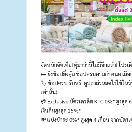
จัดหนักจัดเต็ม! คุ้มกว่านี้ไม่มีอีกแล้ว! โปร
🛏 ยิ่งช้อปยิ่งคุ้ม ช้อปครบตามกำหนด เลือกร
🏷 ช้อปครบ รับฟรี! คูปองส่วนลดไว้ใช้ในวั
เท่านั้น)
💳 Exclusive บัตรเครดิต KTC 0%* สูงสุด 6
เงินคืนสูงสุด 15%*
💸 แบ่งชำระ 0%* สูงสุด 4 เดือน จากบัตรเค