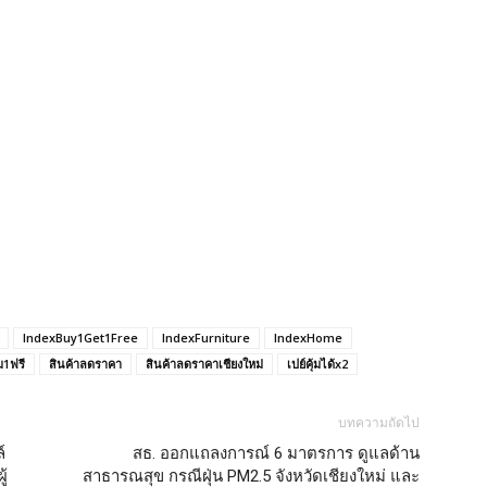
IndexBuy1Get1Free
IndexFurniture
IndexHome
ม1ฟรี
สินค้าลดราคา
สินค้าลดราคาเชียงใหม่
เปย์คุ้มได้x2
บทความถัดไป
์
สธ. ออกแถลงการณ์ 6 มาตรการ ดูแลด้าน
ู้
สาธารณสุข กรณีฝุ่น PM2.5 จังหวัดเชียงใหม่ และ