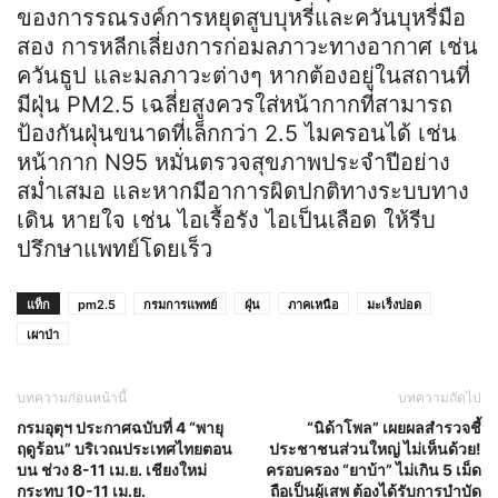
ของการรณรงค์การหยุดสูบบุหรี่และควันบุหรี่มือ
สอง การหลีกเลี่ยงการก่อมลภาวะทางอากาศ เช่น
ควันธูป และมลภาวะต่างๆ หากต้องอยู่ในสถานที่
มีฝุ่น PM2.5 เฉลี่ยสูงควรใส่หน้ากากที่สามารถ
ป้องกันฝุ่นขนาดที่เล็กกว่า 2.5 ไมครอนได้ เช่น
หน้ากาก N95 หมั่นตรวจสุขภาพประจำปีอย่าง
สม่ำเสมอ และหากมีอาการผิดปกติทางระบบทาง
เดิน หายใจ เช่น ไอเรื้อรัง ไอเป็นเลือด ให้รีบ
ปรึกษาแพทย์โดยเร็ว
แท็ก
pm2.5
กรมการแพทย์
ฝุ่น
ภาคเหนือ
มะเร็งปอด
เผาป่า
บทความก่อนหน้านี้
บทความถัดไป
กรมอุตุฯ ประกาศฉบับที่ 4 “พายุ
“นิด้าโพล” เผยผลสำรวจชี้
ฤดูร้อน” บริเวณประเทศไทยตอน
ประชาชนส่วนใหญ่ ไม่เห็นด้วย!
บน ช่วง 8-11 เม.ย. เชียงใหม่
ครอบครอง “ยาบ้า” ไม่เกิน 5 เม็ด
กระทบ 10-11 เม.ย.
ถือเป็นผู้เสพ ต้องได้รับการบำบัด