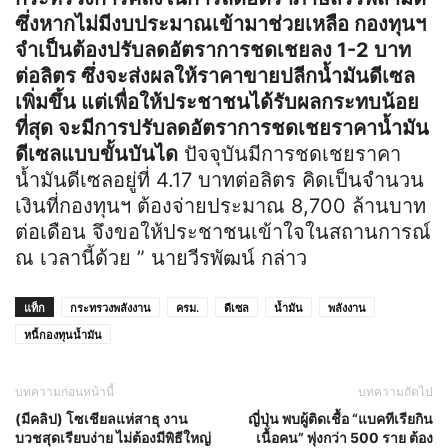
ซึ่งหากไม่มีงบประมาณเข้ามาช่วยเหลือ กองทุนฯ
จำเป็นต้องปรับลดอัตราการชดเชยลง 1-2 บาท
ต่อลิตร ซึ่งจะส่งผลให้ราคาขายปลีกน้ำมันดีเซล
เพิ่มขึ้น แต่เพื่อให้ประชาชนได้รับผลกระทบน้อย
ที่สุด จะมีการปรับลดอัตราการชดเชยราคาน้ำมัน
ดีเซลแบบขั้นบันได
ปัจจุบันมีการชดเชยราคา
น้ำมันดีเซลอยู่ที่ 4.17 บาทต่อลิตร คิดเป็นจำนวน
เงินที่กองทุนฯ ต้องจ่ายประมาณ 8,700 ล้านบาท
ต่อเดือน จึงขอให้ประชาชนเข้าใจในสถานการณ์
ณ เวลานี้ด้วย ” นายวีรพัฒน์ กล่าว
แท็ก
กระทรวงพลังงาน
ครม.
ดีเซล
น้ำมัน
พลังงาน
หนี้กองทุนน้ำมัน
บทความก่อนหน้านี้
บทความถัดไป
(มีคลิป) โซเชียลแห่สาธุ งาน
ญี่ปุ่น พบผู้ติดเชื้อ “แบคทีเรียกิน
บวชสุดเรียบง่าย ไม่ต้องมีพิธีใหญ่
เนื้อคน” พุ่งกว่า 500 ราย ต้อง