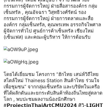
กรรมการผู้จัดการใหญ่ ฝ่ายสื่อสารองค์กร กลุ่ม
เซ็นทรัล , คุณอัจฉรา วิสุทธิวงศ์รัตน์ รอง
กรรมการผู้จัดการใหญ่ ฝ่ายการตลาดและสื่อ
องค์กร กลุ่มเซ็นทรัล, คุณพรเทพ อรรถกิจไพศาล
ผู้จัดการทั่วไป ศูนย์การค้าเซ็นทรัล เชียงใหม่
(เซ็นเฟส) และคณะผู้บริหาร ให้การต้อนรับ
โดยได้เยี่ยมชม โครงการ “ฮักไทย เสน่ห์วิถีไทย
สไตล์ใหม่ Thainess Station สินค้าไทย ร่วมใจ
เพื่อชุมชน” จากกลุ่มเซ็นทรัล และบริษัทในเครือ
ที่ได้ผลักดันและยกระดับสินค้าท้องถิ่นไทยสู่ตลาด
โลก , พบปะชมผลงานน้องนักศึกษา
#𝗣𝗿𝗼𝗷𝗲𝗰𝘁𝗶𝗻𝗧𝗵𝗮𝗶𝗔𝗿𝘁𝗖𝗠𝗨𝟮𝟬𝟮𝟰 ศิวิ-𝗟𝗜𝗚𝗛𝗧