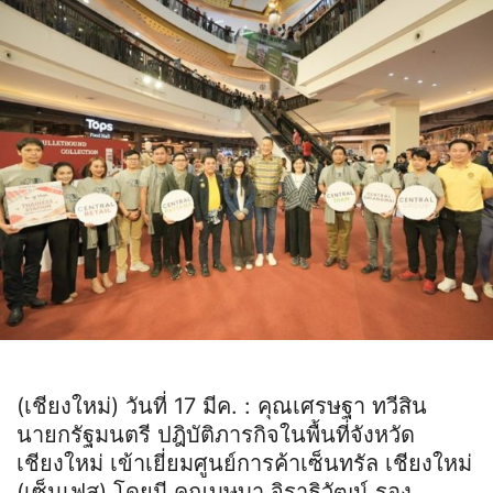
(เชียงใหม่) วันที่ 17 มีค. : คุณเศรษฐา ทวีสิน
นายกรัฐมนตรี ปฎิบัติภารกิจในพื้นที่จังหวัด
เชียงใหม่ เข้าเยี่ยมศูนย์การค้าเซ็นทรัล เชียงใหม่
(เซ็นเฟส) โดยมี คุณบุษบา จิราธิวัฒน์ รอง