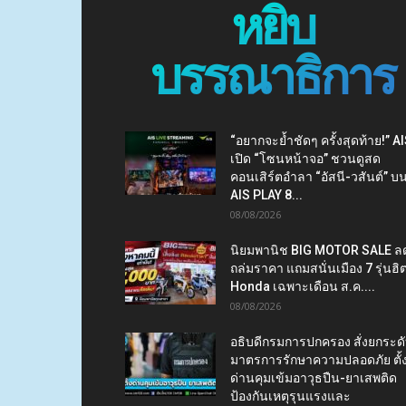
หยิบ
บรรณาธิการ
“อยากจะย้ำชัดๆ ครั้งสุดท้าย!” A
เปิด “โซนหน้าจอ” ชวนดูสด
คอนเสิร์ตอำลา “อัสนี-วสันต์” บ
AIS PLAY 8...
08/08/2026
นิยมพานิช BIG MOTOR SALE ล
ถล่มราคา แถมสนั่นเมือง 7 รุ่นฮิ
Honda เฉพาะเดือน ส.ค....
08/08/2026
อธิบดีกรมการปกครอง สั่งยกระด
มาตรการรักษาความปลอดภัย ตั้
ด่านคุมเข้มอาวุธปืน-ยาเสพติด
ป้องกันเหตุรุนแรงและ