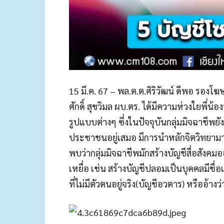
15 มี.ค. 67 – พล.ต.ต.ศิริวัฒน์ ดีพอ รอง
ศักดิ์ สุขวิมล ผบ.ตร. ได้มีความห่วงใยพ
รูปแบบต่างๆ ซึ่งในปัจจุบันกลุ่มมิจฉาชี
ประชาชนอยู่เสมอ มีการนำหลักจิตวิทยามาป
พบว่ากลุ่มมิจฉาชีพมักสร้างบัญชีสื่อสังคม
เหยื่อ เช่น สร้างบัญชีปลอมเป็นบุคคลมีชื่
ที่ไม่มีตัวตนอยู่จริง(บัญชีอวตาร) หรืออ้า