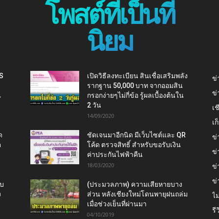
โพสต์ที่เป็นที่
นิยม
IS
เปิดวิธีลงทะเบียน สินเชื่อเสริมพลัง
ข่
รากฐาน 50,000 บาท จากออมสิน
ข่
น
กรอกง่ายๆไม่กี่ข้อ รู้ผลเบื้องต้นใน
2 วัน
เช
14/09/2020
เ
ด
ชัดเจนมาอีกนิด มีเว็บไซต์และ QR
ข่
ต
โค้ด ตรวจสิทธิ์ สำหรับขอรับเงิน
ข่
ค่าประกันไฟฟ้าคืน
18/03/2020
ข่
ข่
ับ
(ประมวลภาพ) ความเสียหายบาง
ง
ส่วน หลังเชียงใหม่โดนพายุฝนถล่ม
ไม
เมื่อช่วงเย็นที่ผ่านมา
รี
04/10/2019