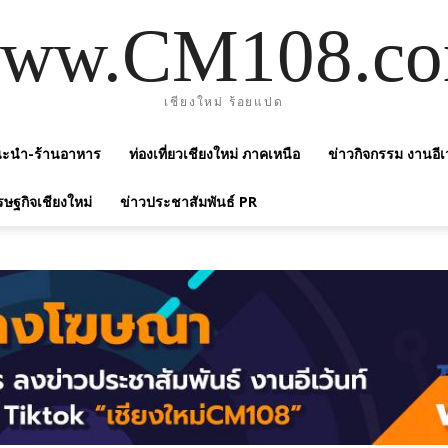
ww.CM108.c
เชียงใหม่ ร้อยแปด
แนะนำ-ร้านอาหาร
ท่องเที่ยวเชียงใหม่ ภาคเหนือ
ข่าวกิจกรรม งานอีเ
รษฐกิจเชียงใหม่
ข่าวประชาสัมพันธ์ PR