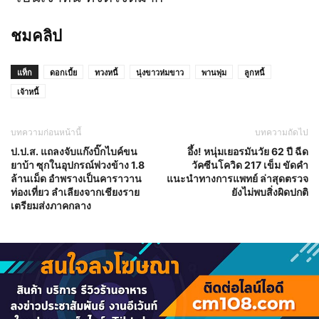
ชมคลิป
แท็ก
ดอกเบี้ย
ทวงหนี้
นุ่งขาวห่มขาว
พานพุ่ม
ลูกหนี้
เจ้าหนี้
บทความก่อนหน้านี้
บทความถัดไป
ป.​​​ป.ส. แถลงจับแก๊งบิ๊กไบค์ขน
อึ้ง! หนุ่มเยอรมันวัย 62 ปี ฉีด
ยาบ้า ซุกในอุปกรณ์พ่วงข้าง 1.8
วัคซีนโควิด 217 เข็ม ขัดคำ
ล้านเม็ด อำพรางเป็นคาราวาน
แนะนำทางการแพทย์ ล่าสุดตรวจ
ท่องเที่ยว ลำเลียงจากเชียงราย
ยังไม่พบสิ่งผิดปกติ
เตรียมส่งภาคกลาง