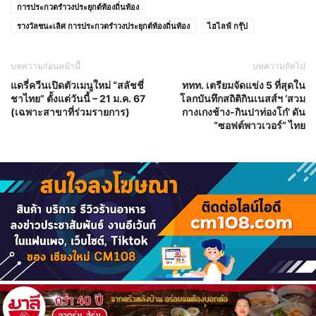
การประกวดรำวงประยุกต์ท้องถิ่นท้อง
รางวัลชนะเลิศ การประกวดรำวงประยุกต์ท้องถิ่นท้อง
ไฮไลฟ์ กรุ๊ป
บทความก่อนหน้านี้
บทความถัดไป
แดรี่ควีนเปิดตัวเมนูใหม่ “สลัชชี่
ททท. เตรียมจัดแข่ง 5 ที่สุดใน
ชาไทย” ตั้งแต่วันนี้ – 21 ม.ค. 67
โลกบันทึกสถิติกินเนสส์ฯ ‘สวม
(เฉพาะสาขาที่ร่วมรายการ)
กางเกงช้าง-กินปาท่องโก๋’ ดัน
“ซอฟต์พาวเวอร์” ไทย