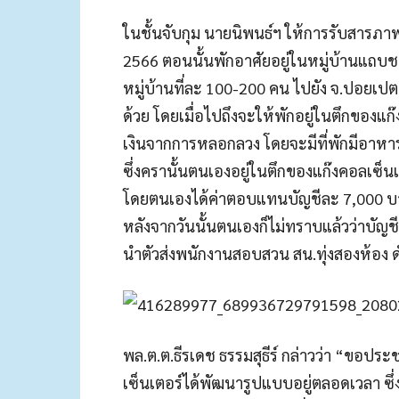
ในชั้นจับกุม นายนิพนธ์ฯ ให้การรับสารภา
2566 ตอนนั้นพักอาศัยอยู่ในหมู่บ้านแถ
หมู่บ้านที่ละ 100-200 คน ไปยัง จ.ปอยเปต 
ด้วย โดยเมื่อไปถึงจะให้พักอยู่ในตึกของแก
เงินจากการหลอกลวง โดยจะมีที่พักมีอาหาร
ซึ่งครานั้นตนเองอยู่ในตึกของแก๊งคอลเซ็
โดยตนเองได้ค่าตอบแทนบัญชีละ 7,000 บาท 
หลังจากวันนั้นตนเองก็ไม่ทราบแล้วว่าบัญช
นำตัวส่งพนักงานสอบสวน สน.ทุ่งสองห้อง
พล.ต.ต.ธีรเดช ธรรมสุธีร์ กล่าวว่า “ขอปร
เซ็นเตอร์ได้พัฒนารูปแบบอยู่ตลอดเวลา ซึ่ง