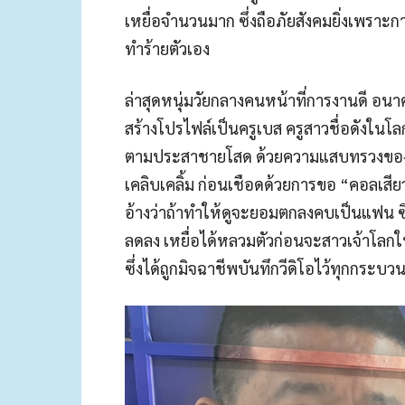
เหยื่อจำนวนมาก ซึ่งถือภัยสังคมยิ่งเพรา
ทำร้ายตัวเอง
ล่าสุดหนุ่มวัยกลางคนหน้าที่การงานดี อน
สร้างโปรไฟล์เป็นครูเบส ครูสาวชื่อดังใ
ตามประสาชายโสด ด้วยความแสบทรวงของขบ
เคลิบเคลิ้ม ก่อนเชือดด้วยการขอ “คอลเสีย
อ้างว่าถ้าทำให้ดูจะยอมตกลงคบเป็นแฟน ซึ่ง
ลดลง เหยื่อได้หลวมตัวก่อนจะสาวเจ้าโลกให้
ซึ่งได้ถูกมิจฉาชีพบันทึกวีดิโอไว้ทุกกระบวน