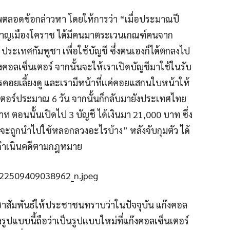
พตลอดข้อกล่าวหา โดยให้การว่า “เมื่อประมาณปี
บชาญเมืองโคราช ได้มีคนมาตระเวนเกณฑ์คนจาก
ประเทศกัมพูชา เพื่อใช้บัญชี ซึ่งตนเองก็ได้ตกลงไป
๊งคอลเซ็นเตอร์ จากนั้นจะให้เราเปิดบัญชีมาใช้ในรับ
คอยเลี้ยงดู และเรามีหน้าที่แค่คอยแสกนใบหน้าให้
นเตอร์ประมาณ 6 วัน จากนั้นก็กลับมายังประเทศไทย
ตอนนั้นเปิดไป 3 บัญชี ได้เงินมา 21,000 บาท ซึ่ง
ีจะถูกนำไปใช้หลอกลวงอะไรบ้าง” หลังจับกุมตัว ได้
 ดำเนินคดีตามกฎหมาย
ะชาสัมพันธ์ให้ประชาชนทราบว่าในปัจจุบัน แก๊งคอล
รูปแบบนี้ถือว่าเป็นรูปแบบใหม่ที่แก๊งคอลเซ็นเตอร์