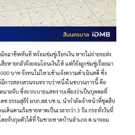
มิจฉาชีพทันที พร้อมข่มขู่เรียกเงิน หากไม่จ่ายจะส่ง
เสียหายกลัวจึงยอมโอนเงินให้ แต่ก็ยังถูกข่มขู่เรื่อยมา
0,000 บาท จึงทนไม่ไหวเข้าแจ้งความดำเนินคดี ซึ่ง
มาได้มีการสอบสวนจนทราบว่าหนึ่งในขบวนการนี้ คือ
กหมายจับ ซึ่งจากเบาะแสทราบเพียงว่าเป็นบุคคลที่
ดช ธรรมสุธีร์ ผบก.สส.บช.น. นำกำลังเจ้าหน้าที่ชุดสืบ
นเดินตามริมชายหาดเป็นเวลากว่า 3 วัน กระทั่งวันที่
 โดยจับกุมตัวได้ที่ ริมชายหาดบ้านอำเภอ ต.นาจอม