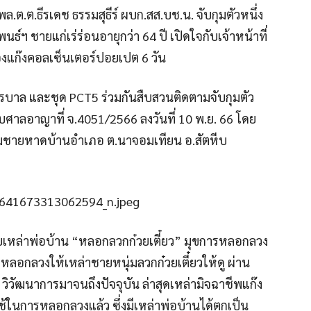
 พล.ต.ต.ธีรเดช ธรรมสุธีร์ ผบก.สส.บช.น. จับกุมตัวหนึ่ง
์ฯ ชายแก่เร่ร่อนอายุกว่า 64 ปี เปิดใจกับเจ้าหน้าที่
งแก๊งคอลเซ็นเตอร์ปอยเปต 6 วัน
บนครบาล และชุด PCT5 ร่วมกันสืบสวนติดตามจับกุมตัว
ับศาลอาญาที่ จ.4051/2566 ลงวันที่ 10 พ.ย. 66 โดย
ี่ ริมชายหาดบ้านอำเภอ ต.นาจอมเทียน อ.สัตหีบ
ับเหล่าพ่อบ้าน “หลอกลวกก๋วยเตี๋ยว” มุขการหลอกลวง
พจะหลอกลวงให้เหล่าชายหนุ่มลวกก๋วยเตี๋ยวให้ดู ผ่าน
ิวัฒนาการมาจนถึงปัจจุบัน ล่าสุดเหล่ามิจฉาชีพแก๊ง
ในการหลอกลวงแล้ว ซึ่งมีเหล่าพ่อบ้านได้ตกเป็น