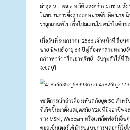
ล่าสุด น.1 พล.ต.ท.ธิติ แสงสว่าง ผบช.น. สั่ง
ในขบวนการซึ่งถูกออกหมายจับ คือ นาย นิพนธ
ว่าถูกเกณฑ์ไปเพื่อไปสแกนใบหน้าในตึกขอ
เมื่อวันที่ 9 มกราคม 2566 เจ้าหน้าที่ สื
นาย นิพนธ์ อายุ 64 ปี ผู้ต้องหาตามหมายจ
กล่าวหาว่า “รีดเอาทรัพย์” จับกุมตัวได้ท
จ.ชลบุรี
พฤติการณ์กล่าวคือ มหันตภัยยุค 5G สำหร
ที่เกิดขึ้นมาตั้งแต่ยุคสมัย Y2K ที่มิจฉาชี
ทาง MSN , Webcam หรือแพล็ตฟอร์มอื่นๆ ว
คอลเซ็นเตอร์ได้นำรูปแบบการหลอกนี้ไปใช้