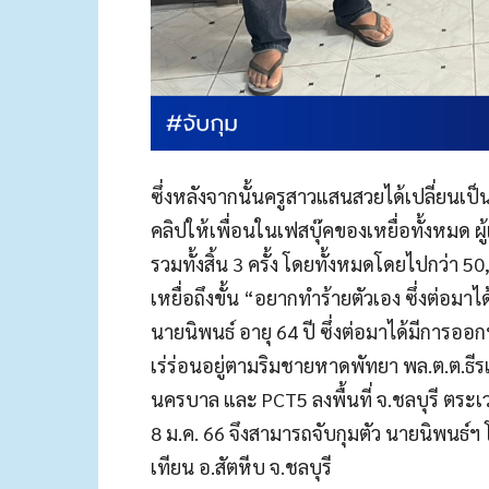
ซึ่งหลังจากนั้นครูสาวแสนสวยได้เปลี่ยนเป็น
คลิปให้เพื่อนในเฟสบุ๊คของเหยื่อทั้งหมด ผู้
รวมทั้งสิ้น 3 ครั้ง โดยทั้งหมดโดยไปกว่า 5
เหยื่อถึงขั้น “อยากทำร้ายตัวเอง ซึ่งต่อ
นายนิพนธ์ อายุ 64 ปี ซึ่งต่อมาได้มีการออ
เร่ร่อนอยู่ตามริมชายหาดพัทยา พล.ต.ต.ธีรเ
นครบาล และ PCT5 ลงพื้นที่ จ.ชลบุรี ตระเว
8 ม.ค. 66 จึงสามารถจับกุมตัว นายนิพนธ์ฯ
เทียน อ.สัตหีบ จ.ชลบุรี