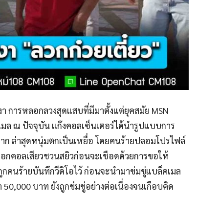
หงา การหลอกลวงสุดแสบที่มีมาตั้งแต่ยุคสมัย MSN
มล ณ ปัจจุบัน แก๊งคอลเซ็นเตอร์ได้นำรูปแบบการ
าก ล่าสุดหนุ่มตกเป็นเหยื่อ โดยคนร้ายปลอมโปรไฟล์
หลอกคอลเสียวชวนสยิวก่อนจะเชือดด้วยการขอให้
ะถูกคนร้ายบันทึกวีดิโอไว้ ก่อนจะนำมาข่มขู่แบล็คเมล
่า 50,000 บาท ยังถูกข่มขู่อย่างต่อเนื่องจนเกือบคิด