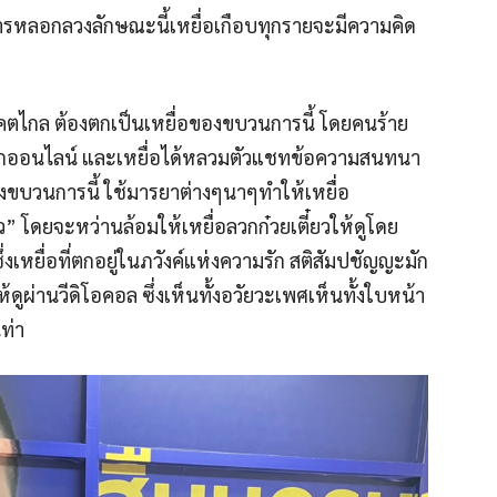
ะการหลอกลวงลักษณะนี้เหยื่อเกือบทุกรายจะมีความคิด
าคตไกล ต้องตกเป็นเหยื่อของขบวนการนี้ โดยคนร้าย
นโลกออนไลน์ และเหยื่อได้หลวมตัวแชทข้อความสนทนา
วนการนี้ ใช้มารยาต่างๆนาๆทำให้เหยื่อ
ว” โดยจะหว่านล้อมให้เหยื่อลวกก๋วยเตี๋ยวให้ดูโดย
เหยื่อที่ตกอยู่ในภวังค์แห่งความรัก สติสัมปชัญญะมัก
ดูผ่านวีดิโอคอล ซึ่งเห็นทั้งอวัยวะเพศเห็นทั้งใบหน้า
ท่า