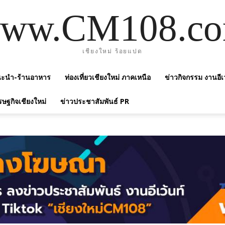
ww.CM108.c
เชียงใหม่ ร้อยแปด
แนะนำ-ร้านอาหาร
ท่องเที่ยวเชียงใหม่ ภาคเหนือ
ข่าวกิจกรรม งานอีเ
รษฐกิจเชียงใหม่
ข่าวประชาสัมพันธ์ PR