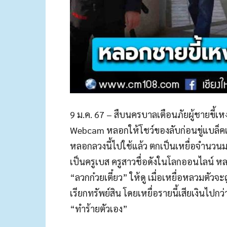
9 ม.ค. 67 – สืบนครบาลเตือนภัยผู้ชายขี้เ
Webcam หลอกให้โชว์ของลับก่อนขู่แบล็คเ
หลอกลวงนี้ไปใช้แล้ว ตกเป็นเหยื่อจำนวนม
เป็นครูเบส ครูสาวชื่อดังในโลกออนไลน์ 
“ลวกก๋วยเตี๋ยว” ให้ดู เมื่อเหยื่อหลวมตัวจ
เรียกทรัพย์สิน โดยเหยื่อรายนี้เสียเงินไปกว
“ทำร้ายตัวเอง”