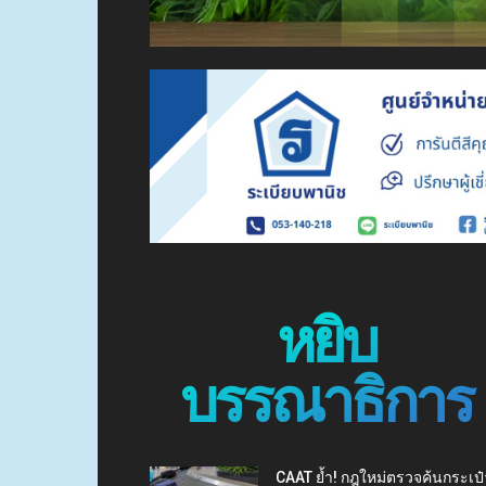
หยิบ
บรรณาธิการ
CAAT ย้ำ! กฎใหม่ตรวจค้นกระเป๋