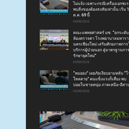
ไม่แจ้ง เฉพาะกรณีเครื่องเอกซเร
พบสิ่งของต้องสงสัยเท่านั้น เริ่ม 
ต.ค. 69 นี้
06/08/2026
คณะแพทยศาสตร์ มช. “ยกระดับ
ห้องตรวจตา โรงพยาบาลมหาร
นครเชียงใหม่ เสริมศักยภาพการใ
บริการผู้ป่วยนอก สู่มาตรฐานกา
รักษายุคใหม่”
06/08/2026
“หมอยง” เผยภัยเงียบยามหลับ “
ใหลตาย” คนแข็งแรงก็เสี่ยง พบ
บ่อยในชายหนุ่ม ภาคเหนือ-อีสา
06/08/2026