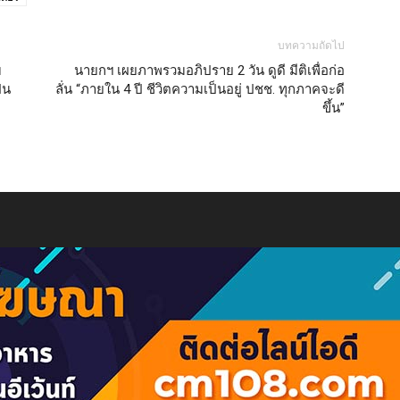
บทความถัดไป
บ
นายกฯ เผยภาพรวมอภิปราย 2 วัน ดูดี มีติเพื่อก่อ
็น
ลั่น “ภายใน 4 ปี ชีวิตความเป็นอยู่ ปชช. ทุกภาคจะดี
ขึ้น”