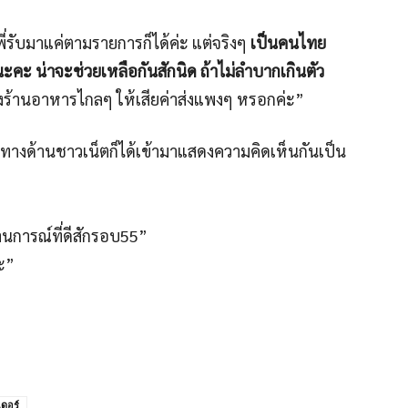
 พี่รับมาแค่ตามรายการก็ได้ค่ะ แต่จริงๆ
เป็นคนไทย
นะคะ น่าจะช่วยเหลือกันสักนิด ถ้าไม่ลำบากเกินตัว
่งร้านอาหารไกลๆ ให้เสียค่าส่งแพงๆ หรอกค่ะ”
ปทางด้านชาวเน็ตก็ได้เข้ามาแสดงความคิดเห็นกันเป็น
านการณ์ที่ดีสักรอบ55”
่ะ”
เดอร์