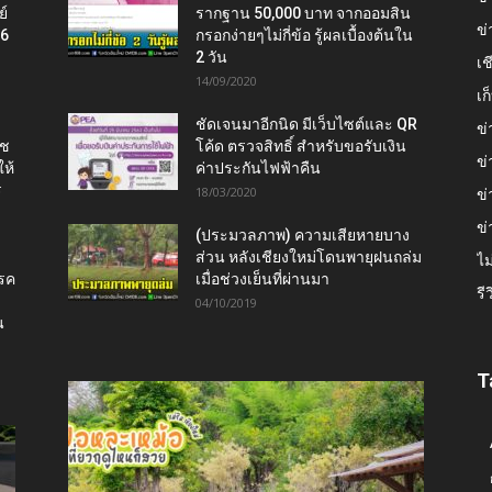
ย์
รากฐาน 50,000 บาท จากออมสิน
ข่
16
กรอกง่ายๆไม่กี่ข้อ รู้ผลเบื้องต้นใน
2 วัน
เช
14/09/2020
เ
ชัดเจนมาอีกนิด มีเว็บไซต์และ QR
ข่
าช
โค้ด ตรวจสิทธิ์ สำหรับขอรับเงิน
ข่
ห้
ค่าประกันไฟฟ้าคืน
ร
18/03/2020
ข่
ข่
(ประมวลภาพ) ความเสียหายบาง
ส่วน หลังเชียงใหม่โดนพายุฝนถล่ม
ไม
โรค
เมื่อช่วงเย็นที่ผ่านมา
รี
04/10/2019
น
T