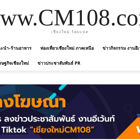
ww.CM108.c
เชียงใหม่ ร้อยแปด
แนะนำ-ร้านอาหาร
ท่องเที่ยวเชียงใหม่ ภาคเหนือ
ข่าวกิจกรรม งานอีเ
รษฐกิจเชียงใหม่
ข่าวประชาสัมพันธ์ PR