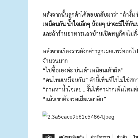
หลังจากนั้นลูกค้าได้ตอบกลับมาว่า “ถ้างั้น
เหมือนกัน น้ำใจเล็กๆ น้อยๆ น่าจะมีให้กัน
และถ้าร้านอาหารแถวบ้านเปิดหนูก็คงไม่สั
หลังจากเรื่องราวดังกล่าวถูกเผยแพร่ออกไ
จำนวนมาก
“ไปซื้อเองค่ะ บ่นเค้าเหมือนเค้าผิด”
“คนไทยเหมือนกัน” คำนี้เห็นทีไรไม่ใช่สถ
“ถามหาน้ำใจเลย .. งั้นให้ค่าฝากเพิ่มไหมล
“แล้วเขาต้องรอเสียเวลาอีก”
แท็ก
คนไทยเหมือนกัน
ฝากสั่งอาหาร
ฝากหิ้ว
ไร