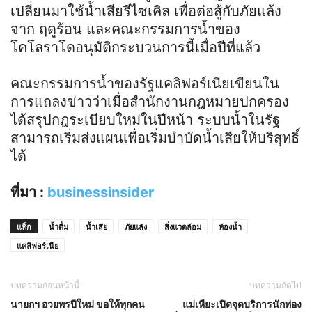
เปลี่ยนมาใช้น้ำเสียรีไซเคิล เพื่อต่อสู้กับภัยแล้ง
จาก ฤดูร้อน และคณะกรรมการน้ำของ
โคโลราโดอนุมัติกระบวนการนี้เมื่อปีที่แล้ว
คณะกรรมการน้ำของรัฐแคลิฟอร์เนียเขียนใน
การแถลงข่าวว่าเมื่อสำนักงานกฎหมายปกครอง
ได้สรุปกฎระเบียบใหม่ในปีหน้า ระบบน้ำในรัฐ
สามารถเริ่มส่งแผนเพื่อเริ่มบำบัดน้ำเสียให้บริสุทธิ์
ได้
ที่มา :
businessinsider
แท็ก
น้ำดื่ม
น้ำเสีย
ภัยแล้ง
สิ่งแวดล้อม
ห้องน้ำ
แคลิฟอร์เนีย
บทความก่อนหน้านี้
บทความถัดไป
นายกฯ อวยพรปีใหม่ ขอให้ทุกคน
แม่เหียะเปิดจุดบริการนักท่อง