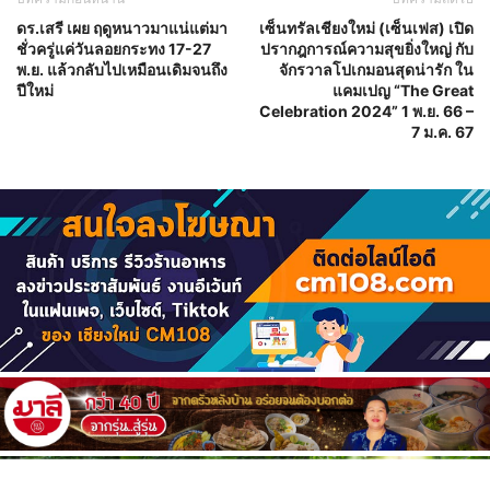
ดร.เสรี เผย ฤดูหนาวมาแน่แต่มา
เซ็นทรัลเชียงใหม่ (เซ็นเฟส) เปิด
ชั่วครู่แค่วันลอยกระทง 17-27
ปรากฎการณ์ความสุขยิ่งใหญ่ กับ
พ.ย. แล้วกลับไปเหมือนเดิมจนถึง
จักรวาลโปเกมอนสุดน่ารัก ใน
ปีใหม่
แคมเปญ “The Great
Celebration 2024” 1 พ.ย. 66 –
7 ม.ค. 67