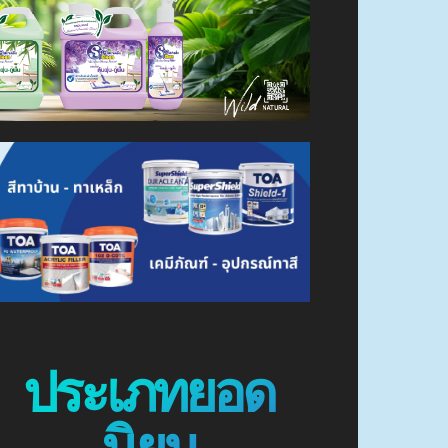
ประเภทยอด
นิยม