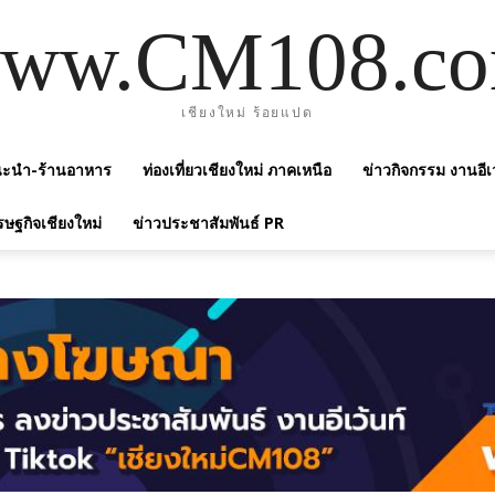
ww.CM108.c
เชียงใหม่ ร้อยแปด
แนะนำ-ร้านอาหาร
ท่องเที่ยวเชียงใหม่ ภาคเหนือ
ข่าวกิจกรรม งานอีเ
รษฐกิจเชียงใหม่
ข่าวประชาสัมพันธ์ PR