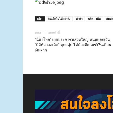
แท็ก
กินเผ็ดไม่ได้อย่าสั่ง
ตำถั่ว
พริก 3 เม็ด
ส้มตำ
บทความก่อนหน้านี้
“นิด้าโพล” เผยประชาชนส่วนใหญ่ หนุนแจกเงิน
“ดิจิทัลวอลเล็ต” ทุกกลุ่ม ไม่ต้องมีเกณฑ์เงินเดือน-
เงินฝาก