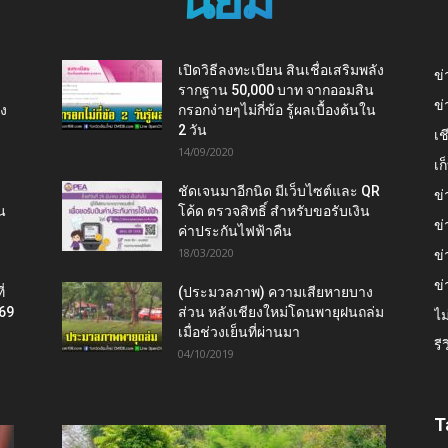
เปิดวิธีลงทะเบียน สินเชื่อเสริมพลัง
ข่
รากฐาน 50,000 บาท จากออมสิน
ข่
ยง
กรอกง่ายๆไม่กี่ข้อ รู้ผลเบื้องต้นใน
2 วัน
เช
14/09/2020
เ
ชัดเจนมาอีกนิด มีเว็บไซต์และ QR
ข่
น
โค้ด ตรวจสิทธิ์ สำหรับขอรับเงิน
ข่
ค่าประกันไฟฟ้าคืน
18/03/2020
ข่
ข่
่
(ประมวลภาพ) ความเสียหายบาง
569
ส่วน หลังเชียงใหม่โดนพายุฝนถล่ม
ไม
เมื่อช่วงเย็นที่ผ่านมา
รี
04/10/2019
T