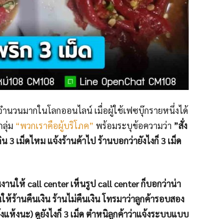
ป็นจำนวนมากในโลกออนไลน์ เมื่อผู้ใช้เฟซบุ๊กรายหนึ่งได้
ลุ่ม
“พวกเราคือผู้บริโภค”
พร้อมระบุข้อความว่า
”สั่ง
เกิน 3 เม็ดไหม แจ้งร้านค้าไป ร้านบอกว่ายังไงก็ 3 เม็ด
ให้ call center เห็นรูป call center ก็บอกว่าน่า
้ร้านคืนเงิน ร้านไม่คืนเงิน โทรมาว่าลูกค้ารอบสอง
กุ้งแห้งนะ) ดูยังไงก็ 3 เม็ด ตำหนิลูกค้าว่าแจ้งระบบแบบ