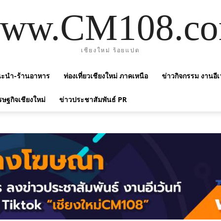
ww.CM108.c
เชียงใหม่ ร้อยแปด
แนะนำ-ร้านอาหาร
ท่องเที่ยวเชียงใหม่ ภาคเหนือ
ข่าวกิจกรรม งานอีเ
รษฐกิจเชียงใหม่
ข่าวประชาสัมพันธ์ PR