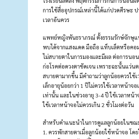
โรงเรียนลดลง พฤติกรรมการกินการนอนผิ
การใช้สื่ออุปกรณ์เหล่านี้ได้แก่ปวดศีรษะ 
เวลาอันควร
แพทย์หญิงพันธราภรณ์ ตั้งธรรมรักษ์จักษุแพท
พบได้จากแสงแดด มือถือ แท็บเล็ตหรือคอม
ไม่สบายตาในการมองและมีผล ต่อการนอนหลับย
ก่อโรคต่อดวงตาชัดเจน เพราะฉะนั้นแว่นต
สบายตามากขึ้น มีคำถามว่าลูกน้อยควรใช้เ
เล็กอายุน้อยกว่า 1 ปีไม่ควรใช้เวลาหน้าจอ
เท่านั้น และในช่วงอายุ 3-4 ปี ใช้เวลาหน้า
ใช้เวลาหน้าจอไม่ควรเกิน 2 ชั่วโมงต่อวัน
สำหรับคำแนะนำในการดูแลลูกน้อยในขณะ
1. ควรพักสายตาเมื่อลูกน้อยใช้หน้าจอ โด