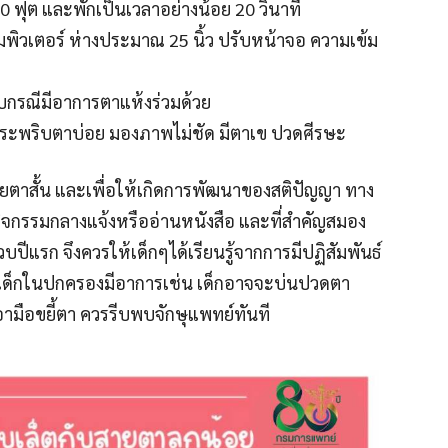
ฟุต และพักเป็นเวลาอย่างน้อย 20 วินาที
พิวเตอร์ ห่างประมาณ 25 นิ้ว ปรับหน้าจอ ความเข้ม
บกรณีมีอาการตาแห้งร่วมด้วย
กระพริบตาบ่อย มองภาพไม่ชัด มีตาเข ปวดศีรษะ
ยงสายตาสั้น และเพื่อให้เกิดการพัฒนาของสติปัญญา ทาง
ิจกรรมกลางแจ้งหรืออ่านหนังสือ และที่สำคัญสมอง
บปีแรก จึงควรให้เด็กๆได้เรียนรู้จากการมีปฏิสัมพันธ์
ตถ้าเด็กในปกครองมีอาการเช่น เด็กอาจจะบ่นปวดตา
มือขยี้ตา ควรรีบพบจักษุแพทย์ทันที