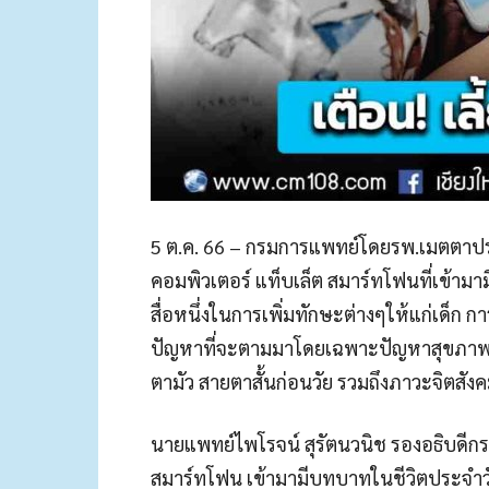
5 ต.ค. 66 – กรมการแพทย์โดยรพ.เมตตาประช
คอมพิวเตอร์ แท็บเล็ต สมาร์ทโฟนที่เข้ามาม
สื่อหนึ่งในการเพิ่มทักษะต่างๆให้แก่เด็ก กา
ปัญหาที่จะตามมาโดยเฉพาะปัญหาสุขภาพต
ตามัว สายตาสั้นก่อนวัย รวมถึงภาวะจิตส
นายแพทย์ไพโรจน์ สุรัตนวนิช รองอธิบดีกรม
สมาร์ทโฟน เข้ามามีบทบาทในชีวิตประจ