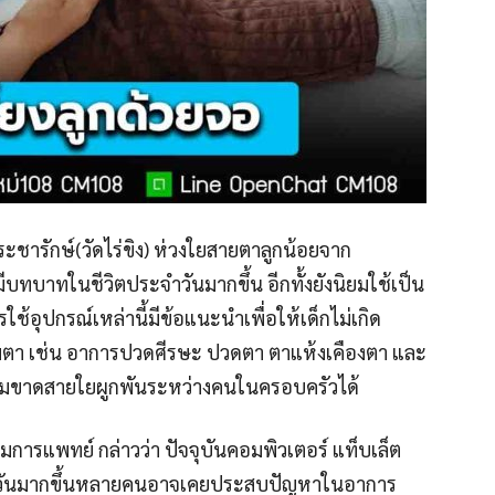
ารักษ์(วัดไร่ขิง) ห่วงใยสายตาลูกน้อยจาก
ีบทบาทในชีวิตประจำวันมากขึ้น อีกทั้งยังนิยมใช้เป็น
รใช้อุปกรณ์เหล่านี้มีข้อแนะนำเพื่อให้เด็กไม่เกิด
า เช่น อาการปวดศีรษะ ปวดตา ตาแห้งเคืองตา และ
ังคมขาดสายใยผูกพันระหว่างคนในครอบครัวได้
การแพทย์ กล่าวว่า ปัจจุบันคอมพิวเตอร์ แท็บเล็ต
ำวันมากขึ้นหลายคนอาจเคยประสบปัญหาในอาการ