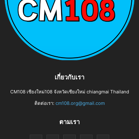
เกี่ยวกับเรา
CM108 เชียงใหม่108 จังหวัดเชียงใหม่ chiangmai Thailand
ติดต่อเรา:
cm108.org@gmail.com
ตามเรา