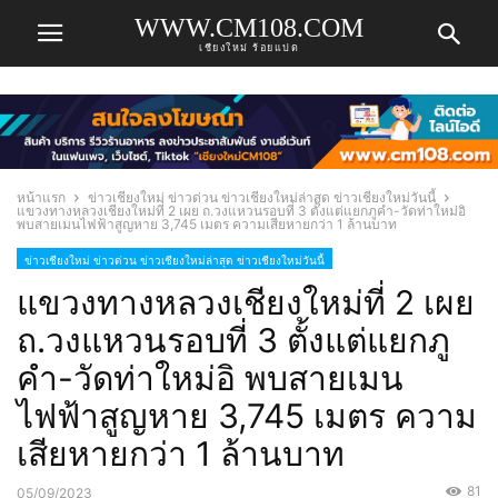
WWW.CM108.COM
เชียงใหม่ ร้อยแปด
หน้าแรก
ข่าวเชียงใหม่ ข่าวด่วน ข่าวเชียงใหม่ล่าสุด ข่าวเชียงใหม่วันนี้
แขวงทางหลวงเชียงใหม่ที่ 2 เผย ถ.วงแหวนรอบที่ 3 ตั้งแต่แยกภูคำ-วัดท่าใหม่อิ
พบสายเมนไฟฟ้าสูญหาย 3,745 เมตร ความเสียหายกว่า 1 ล้านบาท
ข่าวเชียงใหม่ ข่าวด่วน ข่าวเชียงใหม่ล่าสุด ข่าวเชียงใหม่วันนี้
แขวงทางหลวงเชียงใหม่ที่ 2 เผย
ถ.วงแหวนรอบที่ 3 ตั้งแต่แยกภู
คำ-วัดท่าใหม่อิ พบสายเมน
ไฟฟ้าสูญหาย 3,745 เมตร ความ
เสียหายกว่า 1 ล้านบาท
81
05/09/2023